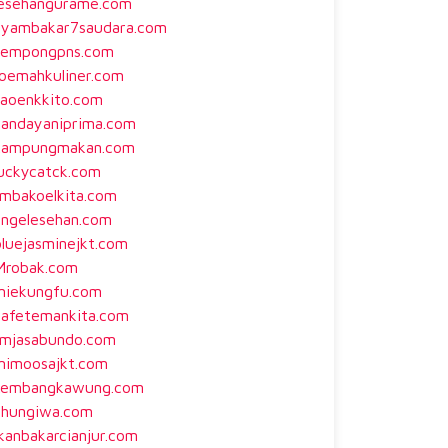
lesehangurame.com
ayambakar7saudara.com
tempongpns.com
roemahkuliner.com
saoenkkito.com
handayaniprima.com
kampungmakan.com
luckycatck.com
rmbakoelkita.com
angelesehan.com
bluejasminejkt.com
Mrobak.com
miekungfu.com
cafetemankita.com
rmjasabundo.com
mimoosajkt.com
kembangkawung.com
chungiwa.com
ikanbakarcianjur.com