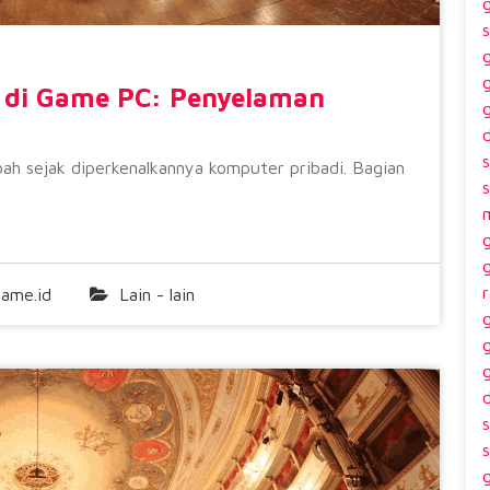
g di Game PC: Penyelaman
ah sejak diperkenalkannya komputer pribadi. Bagian
ame.id
Lain - lain