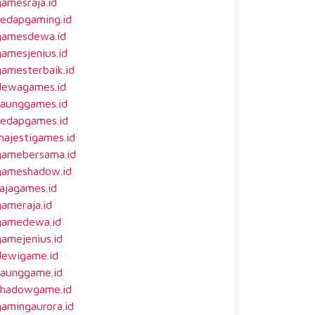
gamesraja.id
sedapgaming.id
gamesdewa.id
gamesjenius.id
gamesterbaik.id
dewagames.id
saunggames.id
sedapgames.id
majestigames.id
gamebersama.id
gameshadow.id
rajagames.id
gameraja.id
gamedewa.id
gamejenius.id
dewigame.id
saunggame.id
shadowgame.id
gamingaurora.id