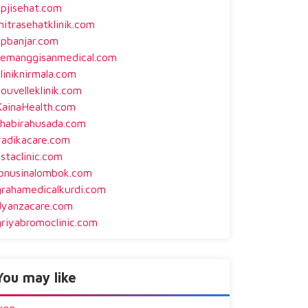
kpjisehat.com
mitrasehatklinik.com
kpbanjar.com
kemanggisanmedical.com
liniknirmala.com
ouvelleklinik.com
KainaHealth.com
shabirahusada.com
yadikacare.com
staclinic.com
ibnusinalombok.com
grahamedicalkurdi.com
dyanzacare.com
griyabromoclinic.com
You may like