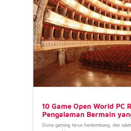
10 Game Open World PC R
Pengalaman Bermain yan
Dunia gaming terus berkembang, dan sala