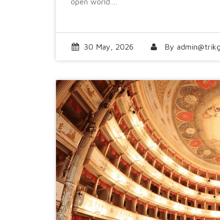
open world.…
30 May, 2026
By
admin@trikg