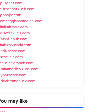
kpjisehat.com
mitrasehatklinik.com
kpbanjar.com
kemanggisanmedical.com
liniknirmala.com
ouvelleklinik.com
KainaHealth.com
shabirahusada.com
yadikacare.com
staclinic.com
ibnusinalombok.com
grahamedicalkurdi.com
dyanzacare.com
griyabromoclinic.com
You may like