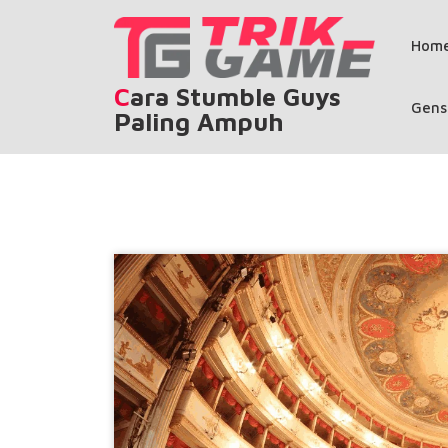
Skip
to
Hom
content
Cara Stumble Guys
Gens
Paling Ampuh