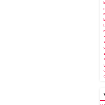
k
n
a