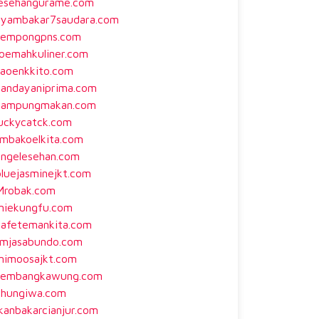
lesehangurame.com
ayambakar7saudara.com
tempongpns.com
roemahkuliner.com
saoenkkito.com
handayaniprima.com
kampungmakan.com
luckycatck.com
rmbakoelkita.com
angelesehan.com
bluejasminejkt.com
Mrobak.com
miekungfu.com
cafetemankita.com
rmjasabundo.com
mimoosajkt.com
kembangkawung.com
chungiwa.com
ikanbakarcianjur.com