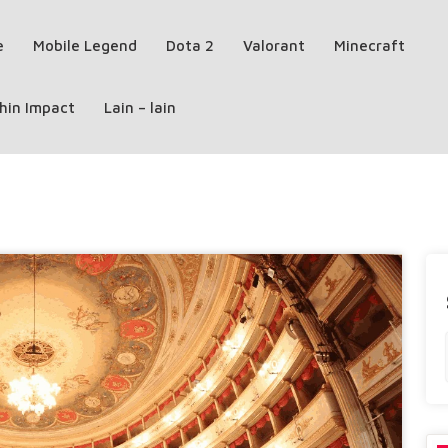
e
Mobile Legend
Dota 2
Valorant
Minecraft
hin Impact
Lain – lain