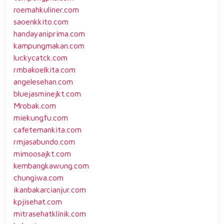
roemahkuliner.com
saoenkkito.com
handayaniprima.com
kampungmakan.com
luckycatck.com
rmbakoelkita.com
angelesehan.com
bluejasminejkt.com
Mrobak.com
miekungfu.com
cafetemankita.com
rmjasabundo.com
mimoosajkt.com
kembangkawung.com
chungiwa.com
ikanbakarcianjur.com
kpjisehat.com
mitrasehatklinik.com