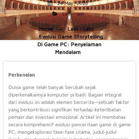
24 May, 2026
Lain - lain
Home
Lain - Lain
→
→
Evolusi Game Storytelling
Di Game PC: Penyelaman
Mendalam
Perkenalan
Dunia game telah banyak berubah sejak
diperkenalkannya komputer pribadi. Bagian integral
dari evolusi ini adalah elemen bercerita—sebuah faktor
yang berkontribusi signifikan terhadap keterlibatan
pemain dan investasi emosional. Artikel ini membahas
secara komprehensif evolusi penceritaan game di game
PC, mengeksplorasi fase-fase utama, judul-judul