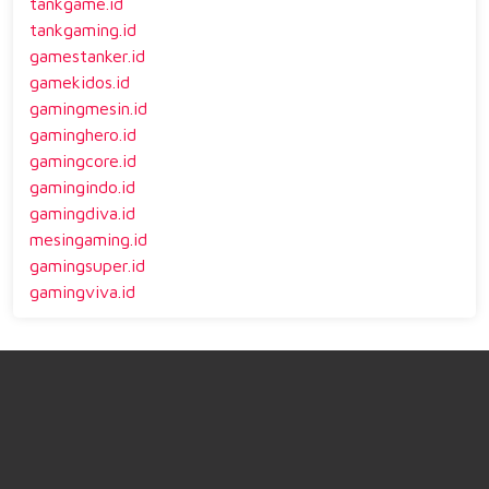
tankgame.id
tankgaming.id
gamestanker.id
gamekidos.id
gamingmesin.id
gaminghero.id
gamingcore.id
gamingindo.id
gamingdiva.id
mesingaming.id
gamingsuper.id
gamingviva.id