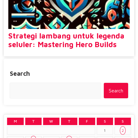
Strategi lambang untuk legenda
seluler: Mastering Hero Builds
Search
Search
M
T
W
T
F
S
S
1
2