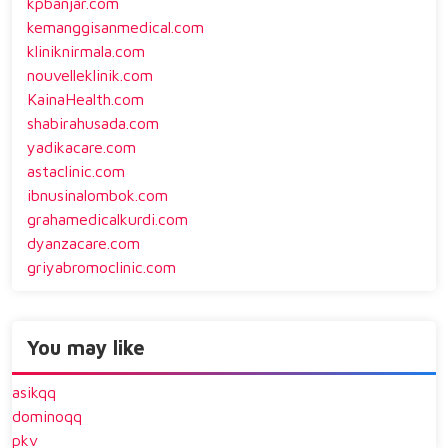
kpbanjar.com
kemanggisanmedical.com
kliniknirmala.com
nouvelleklinik.com
KainaHealth.com
shabirahusada.com
yadikacare.com
astaclinic.com
ibnusinalombok.com
grahamedicalkurdi.com
dyanzacare.com
griyabromoclinic.com
You may like
asikqq
dominoqq
pkv