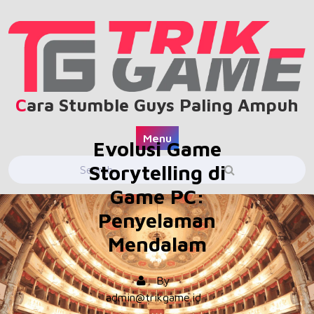
Skip
to
content
Cara Stumble Guys Paling Ampuh
Menu
Evolusi Game
Storytelling di
Game PC:
Penyelaman
Mendalam
By
admin@trikgame.id