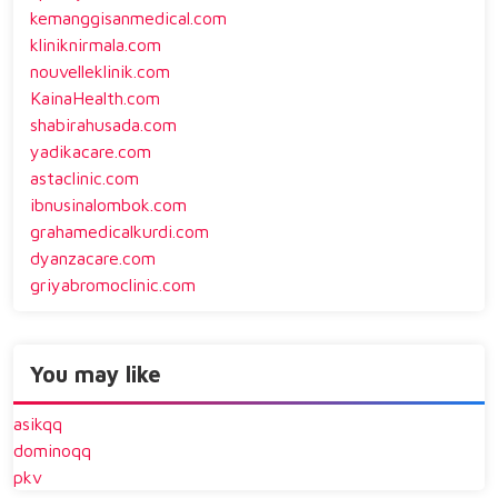
kemanggisanmedical.com
kliniknirmala.com
nouvelleklinik.com
KainaHealth.com
shabirahusada.com
yadikacare.com
astaclinic.com
ibnusinalombok.com
grahamedicalkurdi.com
dyanzacare.com
griyabromoclinic.com
You may like
asikqq
dominoqq
pkv