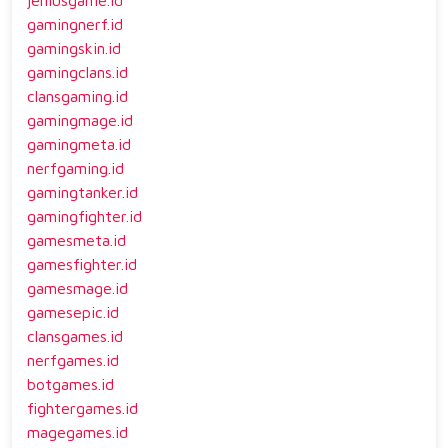
gamingnerf.id
gamingskin.id
gamingclans.id
clansgaming.id
gamingmage.id
gamingmeta.id
nerfgaming.id
gamingtanker.id
gamingfighter.id
gamesmeta.id
gamesfighter.id
gamesmage.id
gamesepic.id
clansgames.id
nerfgames.id
botgames.id
fightergames.id
magegames.id