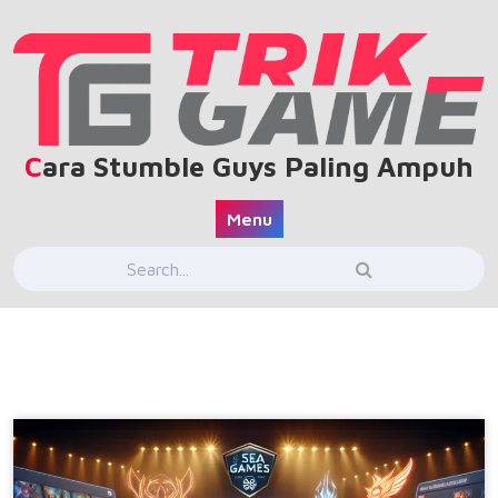
Skip
to
content
Cara Stumble Guys Paling Ampuh
Menu