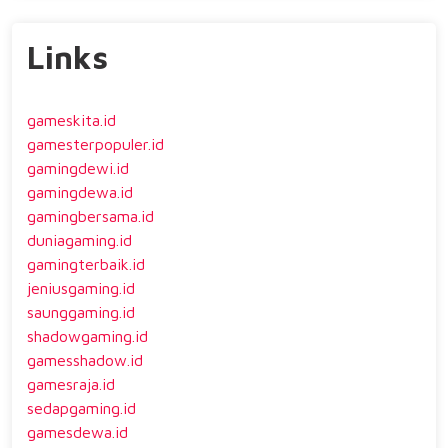
Links
gameskita.id
gamesterpopuler.id
gamingdewi.id
gamingdewa.id
gamingbersama.id
duniagaming.id
gamingterbaik.id
jeniusgaming.id
saunggaming.id
shadowgaming.id
gamesshadow.id
gamesraja.id
sedapgaming.id
gamesdewa.id