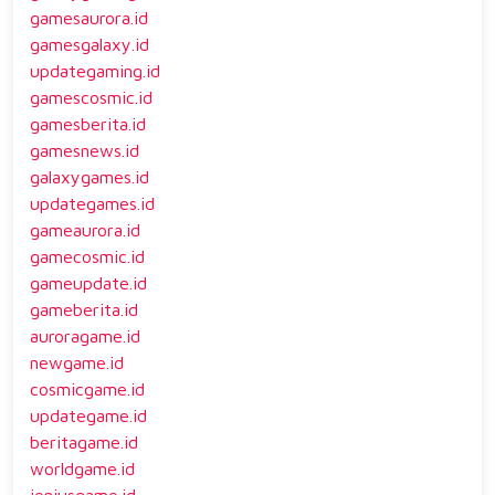
gamesaurora.id
gamesgalaxy.id
updategaming.id
gamescosmic.id
gamesberita.id
gamesnews.id
galaxygames.id
updategames.id
gameaurora.id
gamecosmic.id
gameupdate.id
gameberita.id
auroragame.id
newgame.id
cosmicgame.id
updategame.id
beritagame.id
worldgame.id
jeniusgame.id