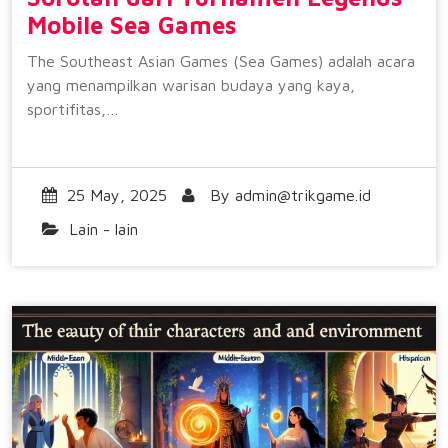
Mobile Sea Games
The Southeast Asian Games (Sea Games) adalah acara
yang menampilkan warisan budaya yang kaya,
sportifitas,…
25 May, 2025
By
admin@trikgame.id
Lain - lain