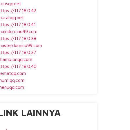
jurusqq.net
ttps://117.18.0.42
murahqq.net
ttps://117.18.0.41
maindomino99.com
ttps://117.18.0.38
masterdomino99.com
ttps://117.18.0.37
championqq.com
ttps://117.18.0.40
hematqq.com
murniqq.com
menuqq.com
LINK LAINNYA