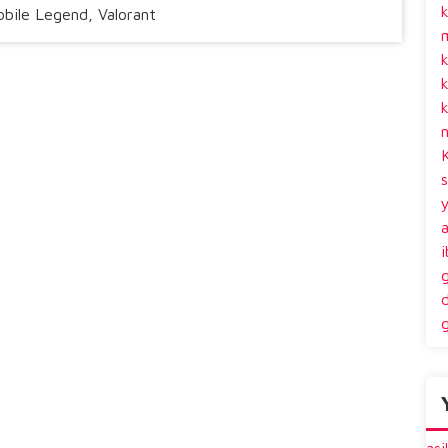
bile Legend
,
Valorant
k
n
a