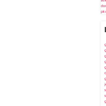
asi
do
pk