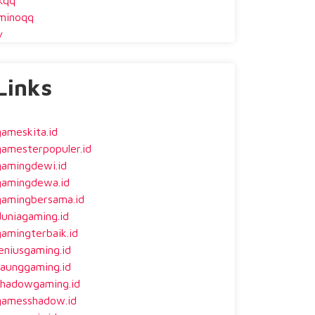
kqq
minoqq
v
Links
gameskita.id
gamesterpopuler.id
gamingdewi.id
gamingdewa.id
gamingbersama.id
duniagaming.id
gamingterbaik.id
jeniusgaming.id
saunggaming.id
shadowgaming.id
gamesshadow.id