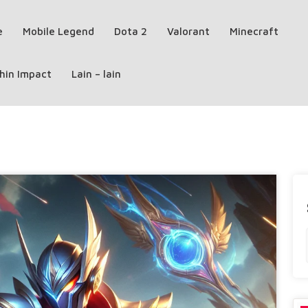
e
Mobile Legend
Dota 2
Valorant
Minecraft
hin Impact
Lain – lain