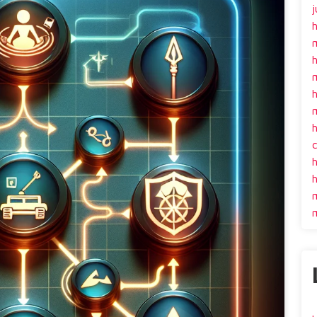
h
h
h
h
h