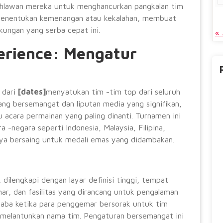
hlawan mereka untuk menghancurkan pangkalan tim
g menentukan kemenangan atau kekalahan, membuat
kungan yang serba cepat ini.
« 
erience: Mengatur
dari
[dates]
menyatukan tim -tim top dari seluruh
ng bersemangat dan liputan media yang signifikan,
 acara permainan yang paling dinanti. Turnamen ini
-negara seperti Indonesia, Malaysia, Filipina,
nya bersaing untuk medali emas yang didambakan.
 dilengkapi dengan layar definisi tinggi, tempat
r, dan fasilitas yang dirancang untuk pengalaman
eraba ketika para penggemar bersorak untuk tim
 melantunkan nama tim. Pengaturan bersemangat ini