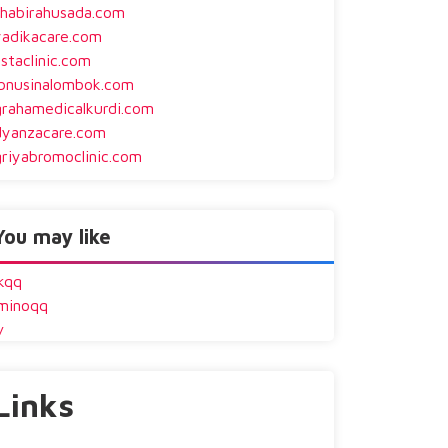
shabirahusada.com
yadikacare.com
staclinic.com
ibnusinalombok.com
grahamedicalkurdi.com
dyanzacare.com
griyabromoclinic.com
You may like
kqq
minoqq
v
Links