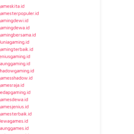
gameskita.id
gamesterpopuler.id
gamingdewi.id
gamingdewa.id
gamingbersama.id
duniagaming.id
gamingterbaik.id
jeniusgaming.id
saunggaming.id
shadowgaming.id
gamesshadow.id
gamesraja.id
sedapgaming.id
gamesdewa.id
gamesjenius.id
gamesterbaik.id
dewagames.id
saunggames.id