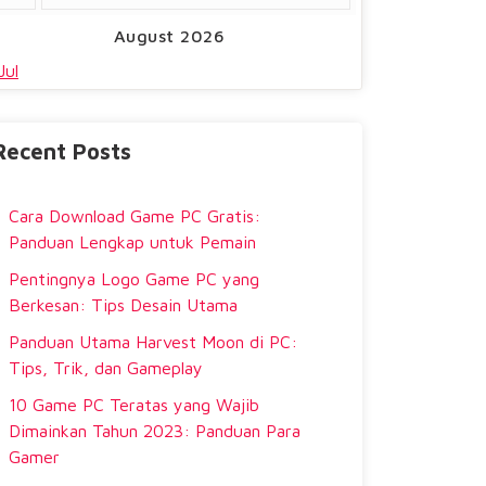
August 2026
Jul
Recent Posts
Cara Download Game PC Gratis:
Panduan Lengkap untuk Pemain
Pentingnya Logo Game PC yang
Berkesan: Tips Desain Utama
Panduan Utama Harvest Moon di PC:
Tips, Trik, dan Gameplay
10 Game PC Teratas yang Wajib
Dimainkan Tahun 2023: Panduan Para
Gamer