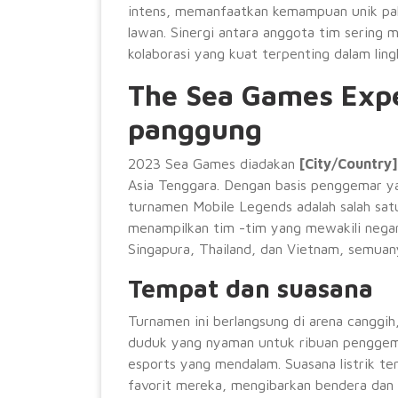
intens, memanfaatkan kemampuan unik pa
lawan. Sinergi antara anggota tim serin
kolaborasi yang kuat terpenting dalam ling
The Sea Games Exp
panggung
2023 Sea Games diadakan
[City/Country]
Asia Tenggara. Dengan basis penggemar ya
turnamen Mobile Legends adalah salah satu
menampilkan tim -tim yang mewakili negara 
Singapura, Thailand, dan Vietnam, semua
Tempat dan suasana
Turnamen ini berlangsung di arena canggih,
duduk yang nyaman untuk ribuan penggema
esports yang mendalam. Suasana listrik t
favorit mereka, mengibarkan bendera dan