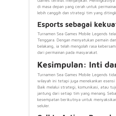
Games terlihat menjanjikan. Meningkatnya 
di masa depan yang cerah untuk permainan
lebih canggih dan strategi tim yang diti
Esports sebagai keku
Turnamen Sea Games Mobile Legends telah
Tenggara. Dengan menyatukan pemain dan 
belakang, ia telah mengolah rasa kebersa
dari permainan pada masyarakat.
Kesimpulan: Inti dar
Turnamen Sea Games Mobile Legends tida
wilayah ini tetapi juga menekankan esensi 
Baik melalui strategi, komunikasi, atau tu
jantung dari setiap tim yang menang. Se
kesempatan berikutnya untuk menyaksikan 
seluler.