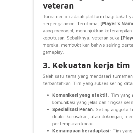
veteran
Turnamen ini adalah platform bagi bakat y
berpengalaman. Terutama,
[Player’s Nam
yang menonjol, menunjukkan keterampilan 
keputusan. Sebaliknya, veteran suka
[Play
mereka, membuktikan bahwa seiring berta
gameplay.
3. Kekuatan kerja tim
Salah satu tema yang mendasari turnamen i
terbantahkan. Tim yang sukses sering dita
Komunikasi yang efektif
: Tim yang 
komunikasi yang jelas dan ringkas ser
Spesialisasi Peran
: Setiap anggota 
dealer kerusakan, atau dukungan, mem
pertempuran kacau.
Kemampuan beradaptasi
: Tim yang