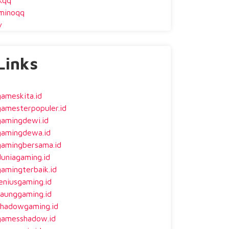
kqq
minoqq
v
Links
gameskita.id
gamesterpopuler.id
gamingdewi.id
gamingdewa.id
gamingbersama.id
duniagaming.id
gamingterbaik.id
jeniusgaming.id
saunggaming.id
shadowgaming.id
gamesshadow.id