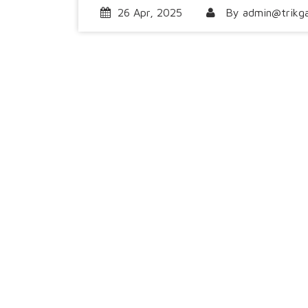
26 Apr, 2025
By
admin@trikg