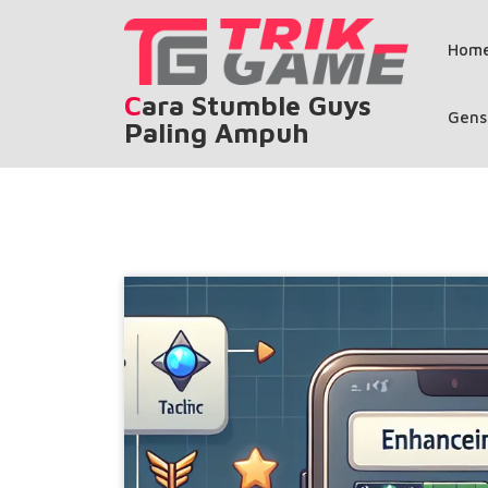
Skip
to
Hom
content
Cara Stumble Guys
Gens
Paling Ampuh