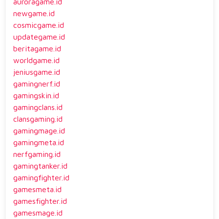
auroragame.id
newgame.id
cosmicgame.id
updategame.id
beritagame.id
worldgame.id
jeniusgame.id
gamingnerf.id
gamingskin.id
gamingclans.id
clansgaming.id
gamingmage.id
gamingmeta.id
nerfgaming.id
gamingtanker.id
gamingfighter.id
gamesmeta.id
gamesfighter.id
gamesmage.id