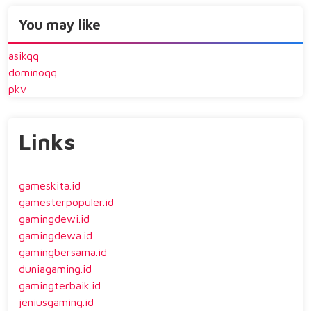
You may like
asikqq
dominoqq
pkv
Links
gameskita.id
gamesterpopuler.id
gamingdewi.id
gamingdewa.id
gamingbersama.id
duniagaming.id
gamingterbaik.id
jeniusgaming.id