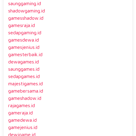
saunggaming.id
shadowgaming.id
gamesshadow.id
gamesraja.id
sedapgaming.id
gamesdewa.id
gamesjenius.id
gamesterbaik.id
dewagames.id
saunggames.id
sedapgames.id
majestigames.id
gamebersama.id
gameshadow.id
rajagames.id
gameraja.id
gamedewa.id
gamejenius.id
dewigame.id