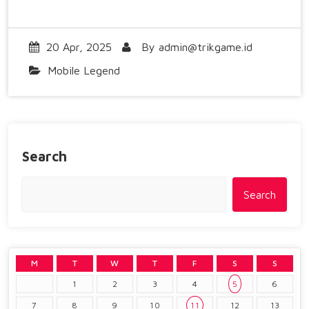
20 Apr, 2025
By
admin@trikgame.id
Mobile Legend
Search
Search
M
T
W
T
F
S
S
1
2
3
4
5
6
7
8
9
10
11
12
13