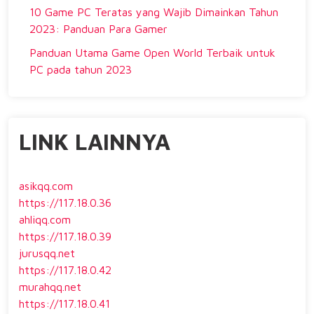
10 Game PC Teratas yang Wajib Dimainkan Tahun
2023: Panduan Para Gamer
Panduan Utama Game Open World Terbaik untuk
PC pada tahun 2023
LINK LAINNYA
asikqq.com
https://117.18.0.36
ahliqq.com
https://117.18.0.39
jurusqq.net
https://117.18.0.42
murahqq.net
https://117.18.0.41