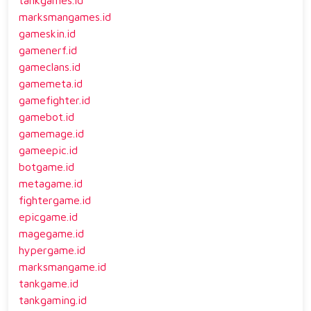
marksmangames.id
gameskin.id
gamenerf.id
gameclans.id
gamemeta.id
gamefighter.id
gamebot.id
gamemage.id
gameepic.id
botgame.id
metagame.id
fightergame.id
epicgame.id
magegame.id
hypergame.id
marksmangame.id
tankgame.id
tankgaming.id