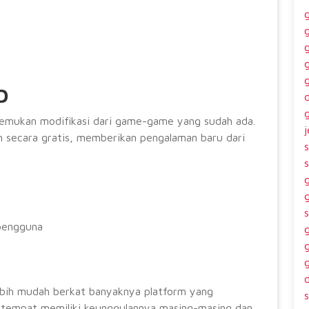
D
emukan modifikasi dari game-game yang sudah ada.
n secara gratis, memberikan pengalaman baru dari
 pengguna
ebih mudah berkat banyaknya platform yang
ap tempat memiliki keunggulannya masing-masing dan