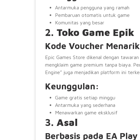
Antarmuka pengguna yang ramah
Pembaruan otomatis untuk game
Komunitas yang besar
2.
Toko Game Epik
Kode Voucher Menarik
Epic Games Store dikenal dengan tawaran 
mengklaim game premium tanpa biaya. Pen
Engine” juga menjadikan platform ini terken
Keunggulan:
Game gratis setiap minggu
Antarmuka yang sederhana
Menawarkan game eksklusif
3.
Asal
Berbasis pada EA Play