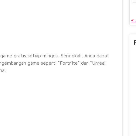
« 
game gratis setiap minggu. Seringkali, Anda dapat
gembangan game seperti “Fortnite” dan “Unreal
al.