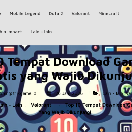
e
Mobile Legend
Dota 2
Valorant
Minecraft
hin Impact
Lain – lain
10 Tempat Download Ga
atis yang Wajib Dikunju
dmin@trikgame.id
26 Jan, 2026
Lain - lain
,
Va
ain - Lain
Valorant
Top 10 Tempat Download G
,
→
Yang Wajib Dikunjungi