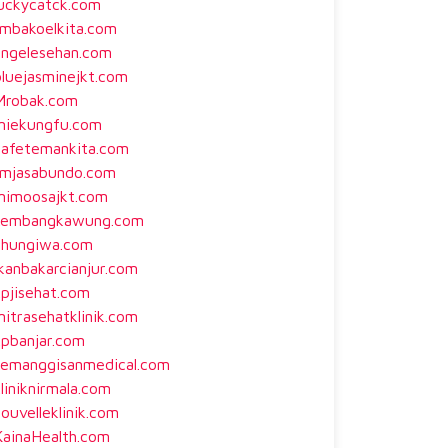
luckycatck.com
rmbakoelkita.com
angelesehan.com
bluejasminejkt.com
Mrobak.com
miekungfu.com
cafetemankita.com
rmjasabundo.com
mimoosajkt.com
kembangkawung.com
chungiwa.com
ikanbakarcianjur.com
kpjisehat.com
mitrasehatklinik.com
kpbanjar.com
kemanggisanmedical.com
liniknirmala.com
ouvelleklinik.com
KainaHealth.com