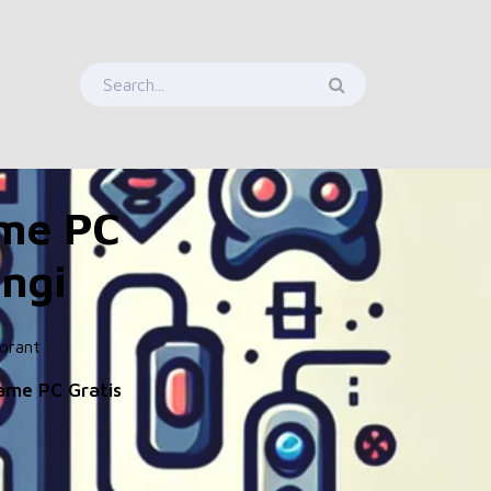
me PC
ngi
lorant
ame PC Gratis