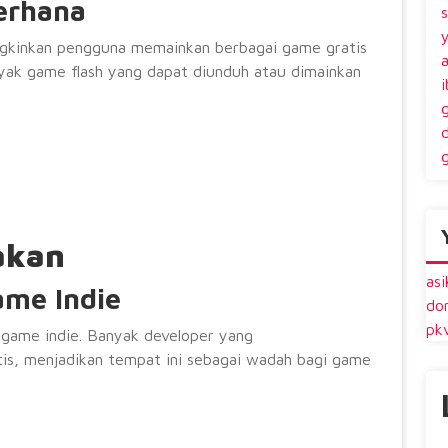
erhana
gkinkan pengguna memainkan berbagai game gratis
a
yak game flash yang dapat diunduh atau dimainkan
akan
asi
ame Indie
do
pk
n game indie. Banyak developer yang
is, menjadikan tempat ini sebagai wadah bagi game