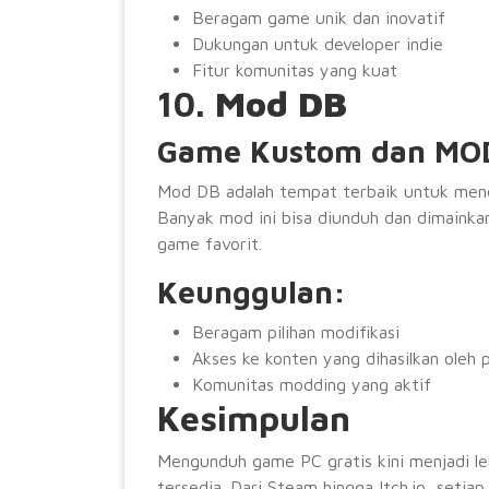
Beragam game unik dan inovatif
Dukungan untuk developer indie
Fitur komunitas yang kuat
10.
Mod DB
Game Kustom dan MO
Mod DB adalah tempat terbaik untuk men
Banyak mod ini bisa diunduh dan dimainka
game favorit.
Keunggulan:
Beragam pilihan modifikasi
Akses ke konten yang dihasilkan oleh
Komunitas modding yang aktif
Kesimpulan
Mengunduh game PC gratis kini menjadi l
tersedia. Dari Steam hingga Itch.io, seti