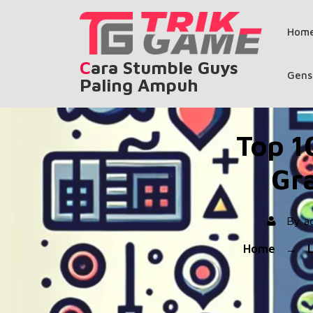
Skip
to
Hom
content
Cara Stumble Guys
Gens
Paling Ampuh
Top 
Gr
By
a
Home
L
→