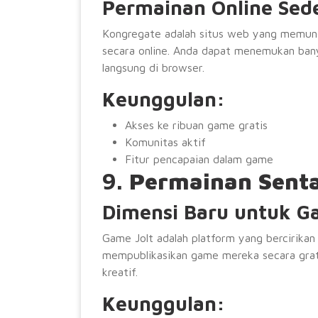
Permainan Online Sed
Kongregate adalah situs web yang memun
secara online. Anda dapat menemukan ban
langsung di browser.
Keunggulan:
Akses ke ribuan game gratis
Komunitas aktif
Fitur pencapaian dalam game
9.
Permainan Sent
Dimensi Baru untuk G
Game Jolt adalah platform yang bercirika
mempublikasikan game mereka secara grat
kreatif.
Keunggulan: