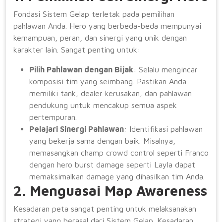
Fondasi Sistem Gelap terletak pada pemilihan
pahlawan Anda. Hero yang berbeda-beda mempunyai
kemampuan, peran, dan sinergi yang unik dengan
karakter lain. Sangat penting untuk:
Pilih Pahlawan dengan Bijak
: Selalu mengincar
komposisi tim yang seimbang. Pastikan Anda
memiliki tank, dealer kerusakan, dan pahlawan
pendukung untuk mencakup semua aspek
pertempuran.
Pelajari Sinergi Pahlawan
: Identifikasi pahlawan
yang bekerja sama dengan baik. Misalnya,
memasangkan champ crowd control seperti Franco
dengan hero burst damage seperti Layla dapat
memaksimalkan damage yang dihasilkan tim Anda.
2. Menguasai Map Awareness
Kesadaran peta sangat penting untuk melaksanakan
strategi yang berasal dari Sistem Gelap. Kesadaran