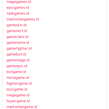
magegames.id
epicgames.id
tankgames.id
marksmangames.id
gameskin.id
gamenerf.id
gameclans.id
gamemeta.id
gamefighter.id
gamebot.id
gamemage.id
gameepic.id
botgame.id
metagame.id
fightergame.id
epicgame.id
magegame.id
hypergame.id
marksmangame.id