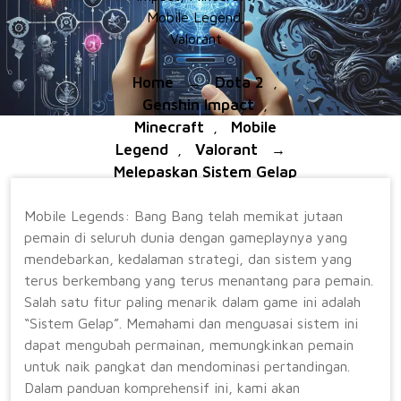
Mobile Legend
,
Valorant
Home
Dota 2
→
,
Genshin Impact
,
Minecraft
Mobile
,
Legend
Valorant
,
→
Melepaskan Sistem Gelap
Di Mobile Legends: Strategi
Menuju Sukses
Mobile Legends: Bang Bang telah memikat jutaan
pemain di seluruh dunia dengan gameplaynya yang
mendebarkan, kedalaman strategi, dan sistem yang
terus berkembang yang terus menantang para pemain.
Salah satu fitur paling menarik dalam game ini adalah
“Sistem Gelap”. Memahami dan menguasai sistem ini
dapat mengubah permainan, memungkinkan pemain
untuk naik pangkat dan mendominasi pertandingan.
Dalam panduan komprehensif ini, kami akan