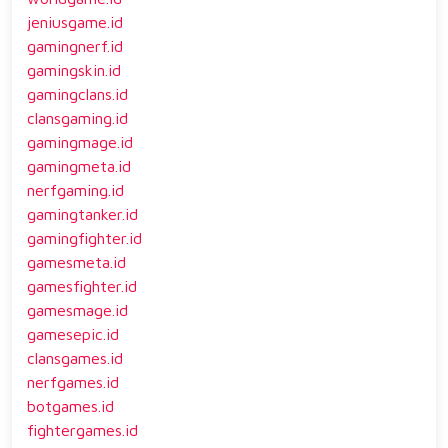
jeniusgame.id
gamingnerf.id
gamingskin.id
gamingclans.id
clansgaming.id
gamingmage.id
gamingmeta.id
nerfgaming.id
gamingtanker.id
gamingfighter.id
gamesmeta.id
gamesfighter.id
gamesmage.id
gamesepic.id
clansgames.id
nerfgames.id
botgames.id
fightergames.id