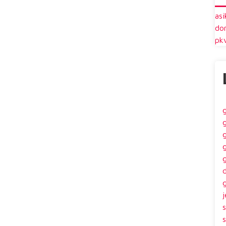
asi
do
pk