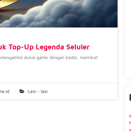
uk Top-Up Legenda Seluler
 mengambil dunia game dengan badai, memikat
e.id
Lain - lain
h