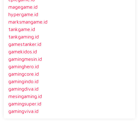
magegame.id
hypergame.id
marksmangame.id
tankgame.id
tankgaming.id
gamestanker.id
gamekidos.id
gamingmesin.id
gaminghero.id
gamingcore.id
gamingindo.id
gamingdiva.id
mesingaming.id
gamingsuper.id
gamingviva.id