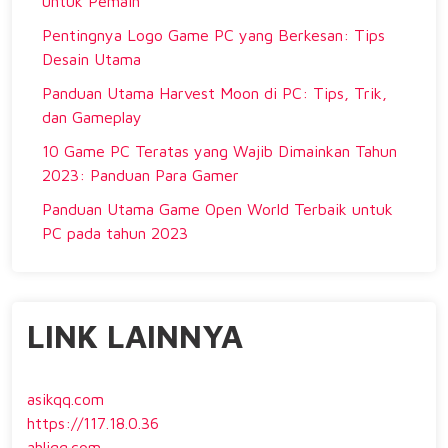
untuk Pemain
Pentingnya Logo Game PC yang Berkesan: Tips
Desain Utama
Panduan Utama Harvest Moon di PC: Tips, Trik,
dan Gameplay
10 Game PC Teratas yang Wajib Dimainkan Tahun
2023: Panduan Para Gamer
Panduan Utama Game Open World Terbaik untuk
PC pada tahun 2023
LINK LAINNYA
asikqq.com
https://117.18.0.36
ahliqq.com