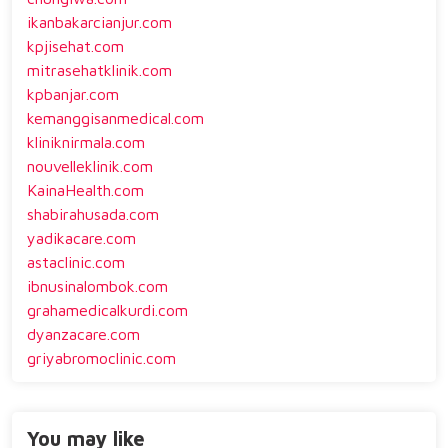
ikanbakarcianjur.com
kpjisehat.com
mitrasehatklinik.com
kpbanjar.com
kemanggisanmedical.com
kliniknirmala.com
nouvelleklinik.com
KainaHealth.com
shabirahusada.com
yadikacare.com
astaclinic.com
ibnusinalombok.com
grahamedicalkurdi.com
dyanzacare.com
griyabromoclinic.com
You may like