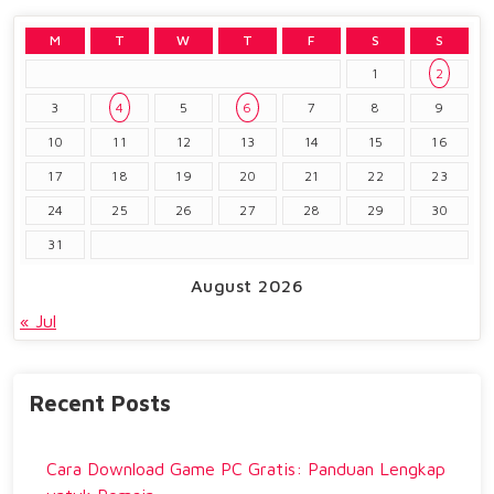
M
T
W
T
F
S
S
1
2
3
4
5
6
7
8
9
10
11
12
13
14
15
16
17
18
19
20
21
22
23
24
25
26
27
28
29
30
31
August 2026
« Jul
Recent Posts
Cara Download Game PC Gratis: Panduan Lengkap