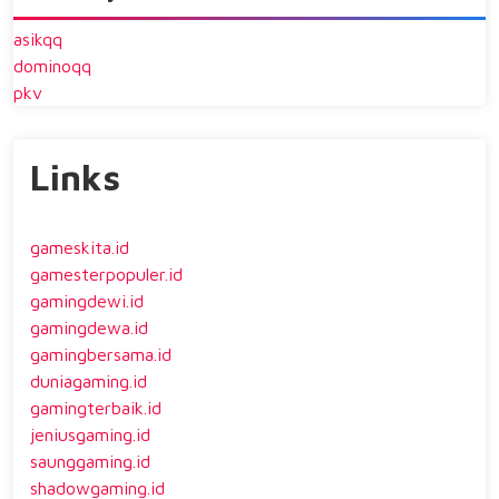
asikqq
dominoqq
pkv
Links
gameskita.id
gamesterpopuler.id
gamingdewi.id
gamingdewa.id
gamingbersama.id
duniagaming.id
gamingterbaik.id
jeniusgaming.id
saunggaming.id
shadowgaming.id