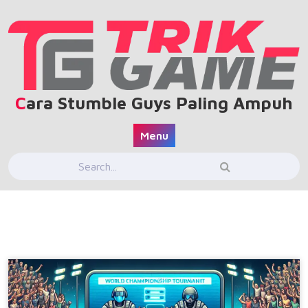
Skip
to
content
Cara Stumble Guys Paling Ampuh
Menu