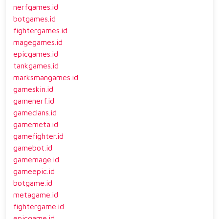
nerfgames.id
botgames.id
fightergames.id
magegames.id
epicgames.id
tankgames.id
marksmangames.id
gameskin.id
gamenerf.id
gameclans.id
gamemeta.id
gamefighter.id
gamebot.id
gamemage.id
gameepic.id
botgame.id
metagame.id
fightergame.id
epicgame.id