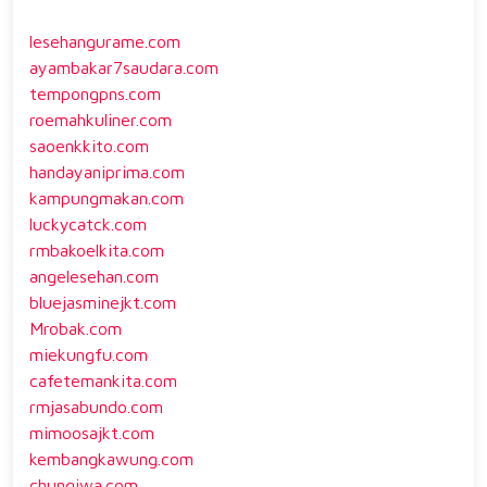
lesehangurame.com
ayambakar7saudara.com
tempongpns.com
roemahkuliner.com
saoenkkito.com
handayaniprima.com
kampungmakan.com
luckycatck.com
rmbakoelkita.com
angelesehan.com
bluejasminejkt.com
Mrobak.com
miekungfu.com
cafetemankita.com
rmjasabundo.com
mimoosajkt.com
kembangkawung.com
chungiwa.com