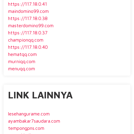
https://117.18.0.41
maindomino99.com
https://117.18.0.38
masterdomino99.com
https://117.18.0.37
championqq.com
https://117.18.0.40
hematqq.com
murniqq.com
menuqq.com
LINK LAINNYA
lesehangurame.com
ayambakar7saudara.com
tempongpns.com