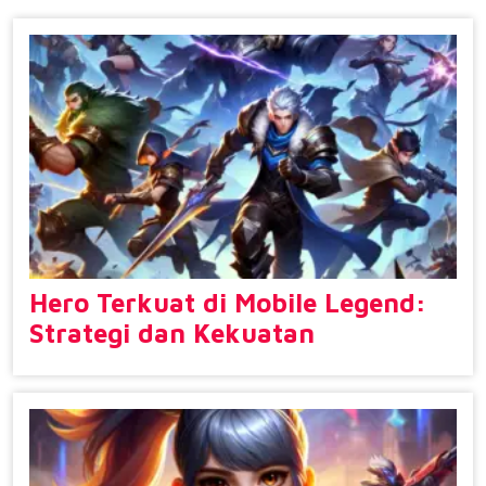
Hero Terkuat di Mobile Legend:
Strategi dan Kekuatan