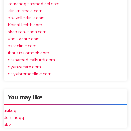
kemanggisanmedical.com
kliniknirmala.com
nouvelleklinik.com
KainaHealth.com
shabirahusada.com
yadikacare.com
astaclinic.com
ibnusinalombok.com
grahamedicalkurdi.com
dyanzacare.com
griyabromoclinic.com
You may like
asikqq
dominoqq
pkv