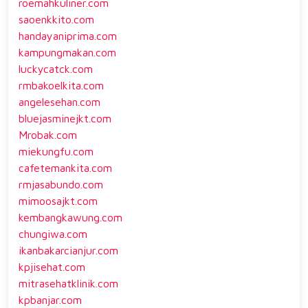
roemahkuliner.com
saoenkkito.com
handayaniprima.com
kampungmakan.com
luckycatck.com
rmbakoelkita.com
angelesehan.com
bluejasminejkt.com
Mrobak.com
miekungfu.com
cafetemankita.com
rmjasabundo.com
mimoosajkt.com
kembangkawung.com
chungiwa.com
ikanbakarcianjur.com
kpjisehat.com
mitrasehatklinik.com
kpbanjar.com