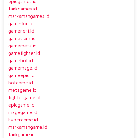
epicgames.id
tankgames.id
marksmangames.id
gameskin.id
gamenerf.id
gameclans.id
gamemeta.id
gamefighter.id
gamebot.id
gamemage.id
gameepic.id
botgame.id
metagame.id
fightergame.id
epicgame.id
magegame.id
hypergame.id
marksmangame.id
tankgame.id