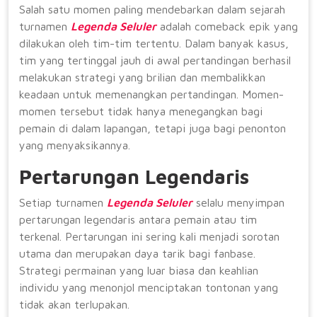
Salah satu momen paling mendebarkan dalam sejarah
turnamen
Legenda Seluler
adalah comeback epik yang
dilakukan oleh tim-tim tertentu. Dalam banyak kasus,
tim yang tertinggal jauh di awal pertandingan berhasil
melakukan strategi yang brilian dan membalikkan
keadaan untuk memenangkan pertandingan. Momen-
momen tersebut tidak hanya menegangkan bagi
pemain di dalam lapangan, tetapi juga bagi penonton
yang menyaksikannya.
Pertarungan Legendaris
Setiap turnamen
Legenda Seluler
selalu menyimpan
pertarungan legendaris antara pemain atau tim
terkenal. Pertarungan ini sering kali menjadi sorotan
utama dan merupakan daya tarik bagi fanbase.
Strategi permainan yang luar biasa dan keahlian
individu yang menonjol menciptakan tontonan yang
tidak akan terlupakan.