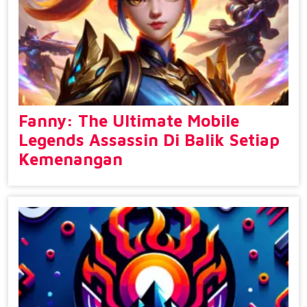
Fanny: The Ultimate Mobile
Legends Assassin Di Balik Setiap
Kemenangan