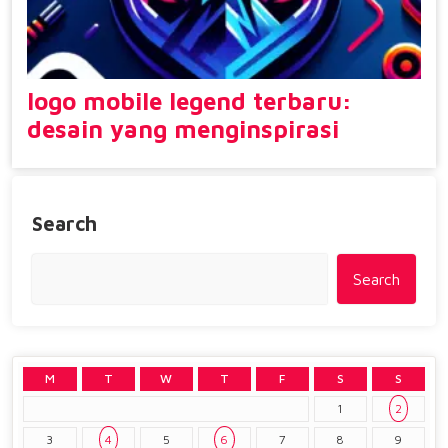
logo mobile legend terbaru:
desain yang menginspirasi
Search
Search
M
T
W
T
F
S
S
1
2
3
4
5
6
7
8
9