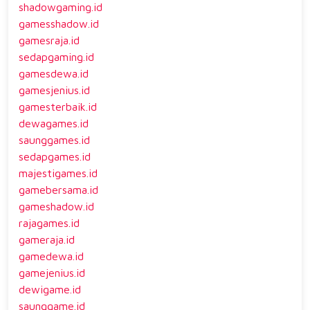
shadowgaming.id
gamesshadow.id
gamesraja.id
sedapgaming.id
gamesdewa.id
gamesjenius.id
gamesterbaik.id
dewagames.id
saunggames.id
sedapgames.id
majestigames.id
gamebersama.id
gameshadow.id
rajagames.id
gameraja.id
gamedewa.id
gamejenius.id
dewigame.id
saunggame.id