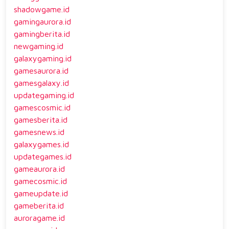
shadowgame.id
gamingaurora.id
gamingberita.id
newgaming.id
galaxygaming.id
gamesaurora.id
gamesgalaxy.id
updategaming.id
gamescosmic.id
gamesberita.id
gamesnews.id
galaxygames.id
updategames.id
gameaurora.id
gamecosmic.id
gameupdate.id
gameberita.id
auroragame.id