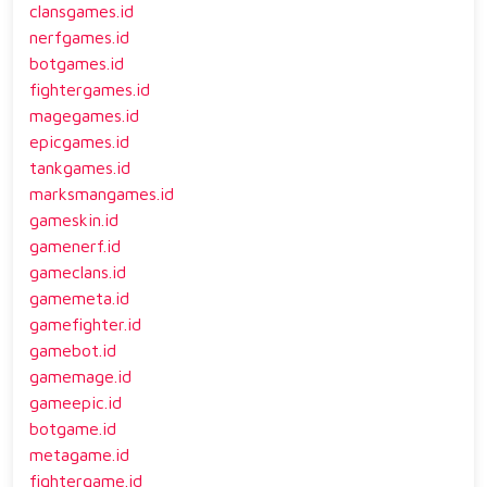
clansgames.id
nerfgames.id
botgames.id
fightergames.id
magegames.id
epicgames.id
tankgames.id
marksmangames.id
gameskin.id
gamenerf.id
gameclans.id
gamemeta.id
gamefighter.id
gamebot.id
gamemage.id
gameepic.id
botgame.id
metagame.id
fightergame.id