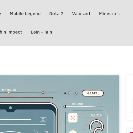
e
Mobile Legend
Dota 2
Valorant
Minecraft
hin Impact
Lain – lain