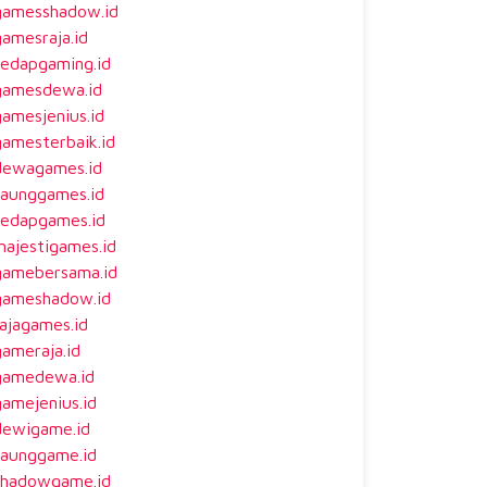
gamesshadow.id
gamesraja.id
sedapgaming.id
gamesdewa.id
gamesjenius.id
gamesterbaik.id
dewagames.id
saunggames.id
sedapgames.id
majestigames.id
gamebersama.id
gameshadow.id
rajagames.id
gameraja.id
gamedewa.id
gamejenius.id
dewigame.id
saunggame.id
shadowgame.id