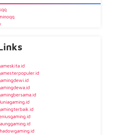
kqq
minoqq
v
Links
gameskita.id
gamesterpopuler.id
gamingdewi.id
gamingdewa.id
gamingbersama.id
duniagaming.id
gamingterbaik.id
jeniusgaming.id
saunggaming.id
shadowgaming.id