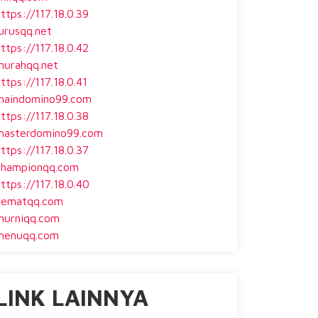
ttps://117.18.0.39
jurusqq.net
ttps://117.18.0.42
murahqq.net
ttps://117.18.0.41
maindomino99.com
ttps://117.18.0.38
masterdomino99.com
ttps://117.18.0.37
championqq.com
ttps://117.18.0.40
hematqq.com
murniqq.com
menuqq.com
LINK LAINNYA