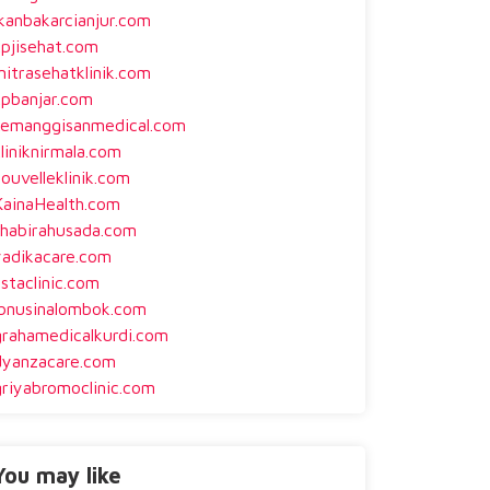
ikanbakarcianjur.com
kpjisehat.com
mitrasehatklinik.com
kpbanjar.com
kemanggisanmedical.com
liniknirmala.com
ouvelleklinik.com
KainaHealth.com
shabirahusada.com
yadikacare.com
staclinic.com
ibnusinalombok.com
grahamedicalkurdi.com
dyanzacare.com
griyabromoclinic.com
You may like