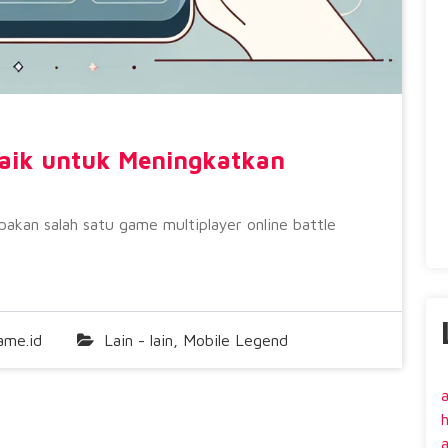
aik untuk Meningkatkan
kan salah satu game multiplayer online battle
ame.id
Lain - lain
,
Mobile Legend
h