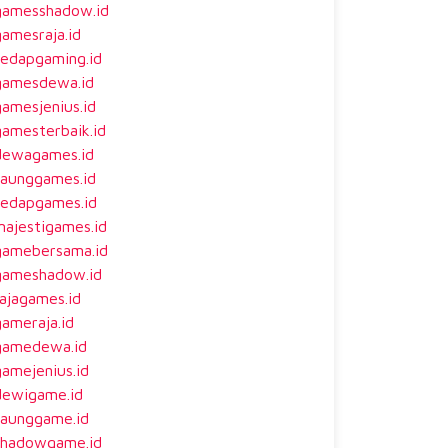
gamesshadow.id
gamesraja.id
sedapgaming.id
gamesdewa.id
gamesjenius.id
gamesterbaik.id
dewagames.id
saunggames.id
sedapgames.id
majestigames.id
gamebersama.id
gameshadow.id
rajagames.id
gameraja.id
gamedewa.id
gamejenius.id
dewigame.id
saunggame.id
shadowgame.id