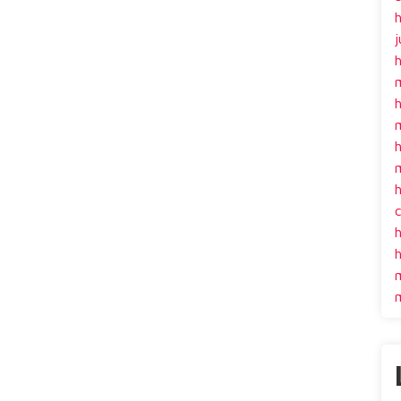
h
h
h
h
h
h