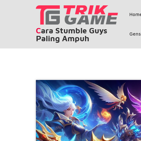
Skip
to
Hom
content
Cara Stumble Guys
Gens
Paling Ampuh