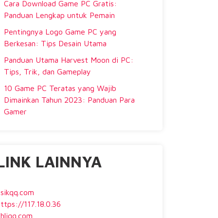
Cara Download Game PC Gratis:
Panduan Lengkap untuk Pemain
Pentingnya Logo Game PC yang
Berkesan: Tips Desain Utama
Panduan Utama Harvest Moon di PC:
Tips, Trik, dan Gameplay
10 Game PC Teratas yang Wajib
Dimainkan Tahun 2023: Panduan Para
Gamer
LINK LAINNYA
asikqq.com
ttps://117.18.0.36
ahliqq.com