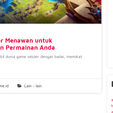
er Menawan untuk
n Permainan Anda
il dunia game seluler dengan badai, memikat
me.id
Lain - lain
h