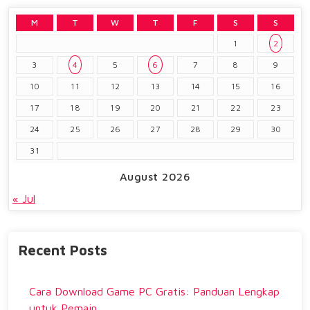
M
T
W
T
F
S
S
1
2
3
4
5
6
7
8
9
10
11
12
13
14
15
16
17
18
19
20
21
22
23
24
25
26
27
28
29
30
31
August 2026
« Jul
Recent Posts
Cara Download Game PC Gratis: Panduan Lengkap
untuk Pemain