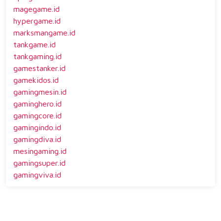
magegame.id
hypergame.id
marksmangame.id
tankgame.id
tankgaming.id
gamestanker.id
gamekidos.id
gamingmesin.id
gaminghero.id
gamingcore.id
gamingindo.id
gamingdiva.id
mesingaming.id
gamingsuper.id
gamingviva.id