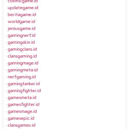
cosmicgame.id
updategame.id
beritagame.id
worldgame.id
jeniusgame.id
gamingnerf.id
gamingskin.id
gamingclans.id
clansgaming.id
gamingmage.id
gamingmeta.id
nerfgaming.id
gamingtanker.id
gamingfighter.id
gamesmeta.id
gamesfighter.id
gamesmage.id
gamesepic.id
clansgames.id