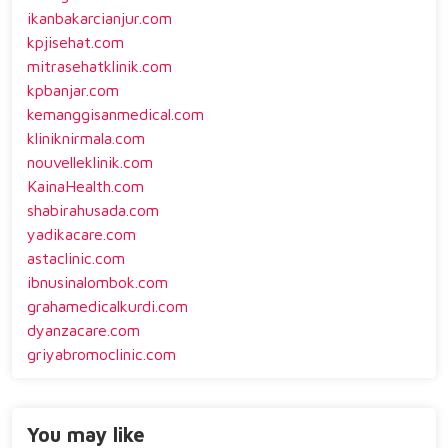
ikanbakarcianjur.com
kpjisehat.com
mitrasehatklinik.com
kpbanjar.com
kemanggisanmedical.com
kliniknirmala.com
nouvelleklinik.com
KainaHealth.com
shabirahusada.com
yadikacare.com
astaclinic.com
ibnusinalombok.com
grahamedicalkurdi.com
dyanzacare.com
griyabromoclinic.com
You may like