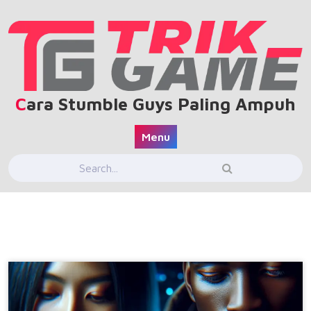
Skip
to
content
Cara Stumble Guys Paling Ampuh
Menu