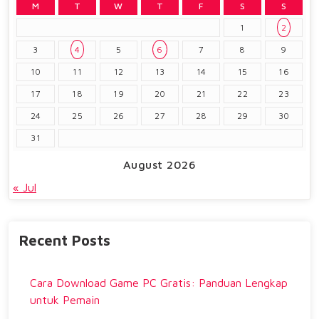
M
T
W
T
F
S
S
1
2
3
4
5
6
7
8
9
10
11
12
13
14
15
16
17
18
19
20
21
22
23
24
25
26
27
28
29
30
31
August 2026
« Jul
Recent Posts
Cara Download Game PC Gratis: Panduan Lengkap
untuk Pemain