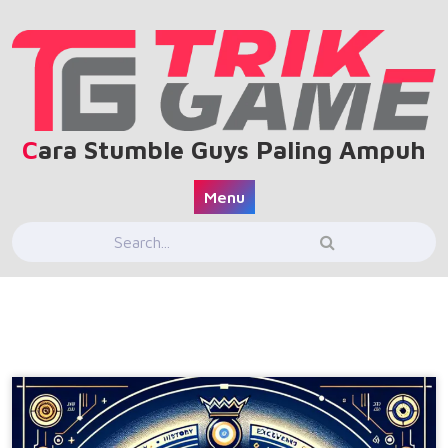
Skip
to
content
Cara Stumble Guys Paling Ampuh
Menu