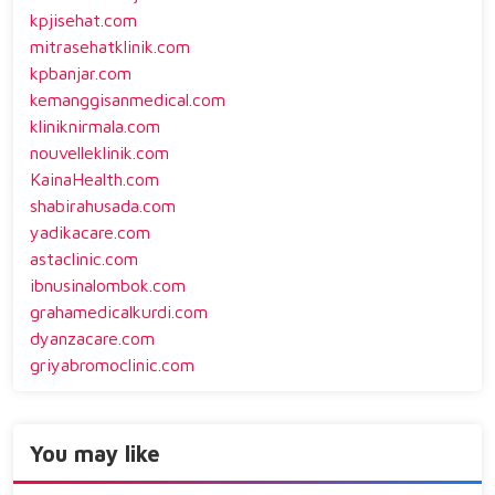
kpjisehat.com
mitrasehatklinik.com
kpbanjar.com
kemanggisanmedical.com
kliniknirmala.com
nouvelleklinik.com
KainaHealth.com
shabirahusada.com
yadikacare.com
astaclinic.com
ibnusinalombok.com
grahamedicalkurdi.com
dyanzacare.com
griyabromoclinic.com
You may like