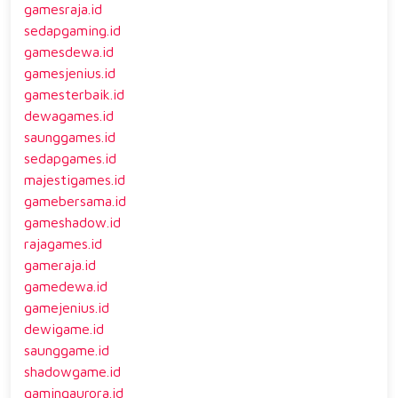
gamesraja.id
sedapgaming.id
gamesdewa.id
gamesjenius.id
gamesterbaik.id
dewagames.id
saunggames.id
sedapgames.id
majestigames.id
gamebersama.id
gameshadow.id
rajagames.id
gameraja.id
gamedewa.id
gamejenius.id
dewigame.id
saunggame.id
shadowgame.id
gamingaurora.id