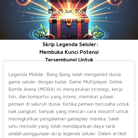
admin@trikgame.id
25 Jun, 2025
Lain - lain
Home
Lain - Lain
→
→
Skrip Legenda Seluler:
Membuka Kunci Potensi
Tersembunyi Untuk
Gameplay Tingkat
Legenda Mobile: Bang Bang telah mengambil dunia
Berikutnya
game seluler dengan badai. Game Multiplayer Online
Battle Arena (MOBA) ini menyatukan strategi, kerja
tim, dan kompetisi yang intens, memikat jutaan
pemain di seluruh dunia. Ketika pemain berusaha untuk
naik pangkat, banyak yang mencari cara inovatif untuk
meningkatkan pengalaman gameplay mereka. Salah
satu metode yang telah mendapatkan daya tarik
adalah penggunaan skrip legenda seluler. Dalam artikel