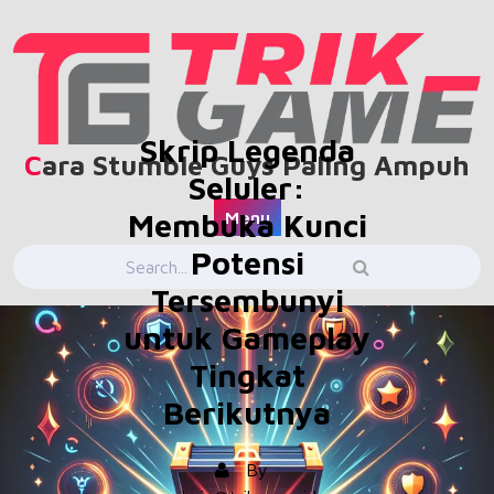
Skip
to
content
Skrip Legenda
Cara Stumble Guys Paling Ampuh
Seluler:
Membuka Kunci
Menu
Potensi
Tersembunyi
untuk Gameplay
Tingkat
Berikutnya
By