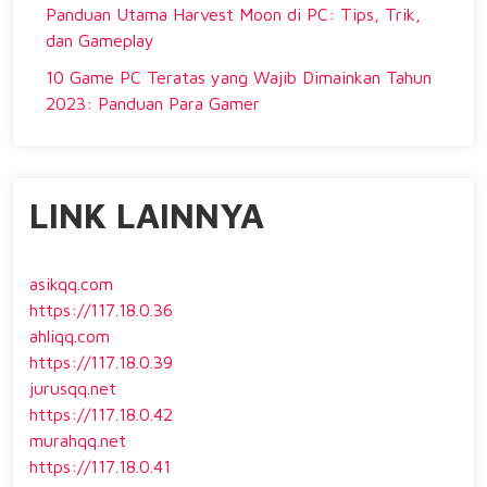
Panduan Utama Harvest Moon di PC: Tips, Trik,
dan Gameplay
10 Game PC Teratas yang Wajib Dimainkan Tahun
2023: Panduan Para Gamer
LINK LAINNYA
asikqq.com
https://117.18.0.36
ahliqq.com
https://117.18.0.39
jurusqq.net
https://117.18.0.42
murahqq.net
https://117.18.0.41