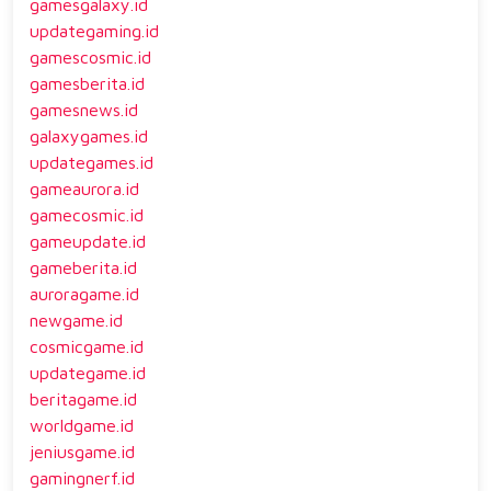
gamesgalaxy.id
updategaming.id
gamescosmic.id
gamesberita.id
gamesnews.id
galaxygames.id
updategames.id
gameaurora.id
gamecosmic.id
gameupdate.id
gameberita.id
auroragame.id
newgame.id
cosmicgame.id
updategame.id
beritagame.id
worldgame.id
jeniusgame.id
gamingnerf.id