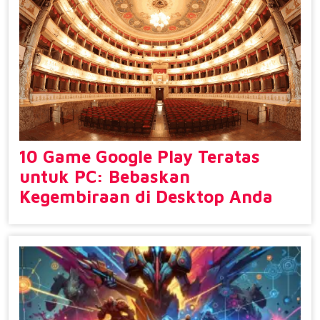
10 Game Google Play Teratas
untuk PC: Bebaskan
Kegembiraan di Desktop Anda