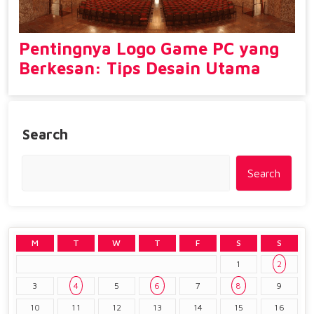
Pentingnya Logo Game PC yang
Berkesan: Tips Desain Utama
Search
Search
M
T
W
T
F
S
S
1
2
3
4
5
6
7
8
9
10
11
12
13
14
15
16