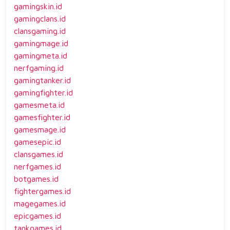
gamingskin.id
gamingclans.id
clansgaming.id
gamingmage.id
gamingmeta.id
nerfgaming.id
gamingtanker.id
gamingfighter.id
gamesmeta.id
gamesfighter.id
gamesmage.id
gamesepic.id
clansgames.id
nerfgames.id
botgames.id
fightergames.id
magegames.id
epicgames.id
tankgames.id