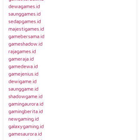
dewagames.id
saunggames.id
sedapgames.id
majestigames.id
gamebersama.id
gameshadow.id
rajagames.id
gameraja.id
gamedewa.id
gamejenius.id
dewigame.id
saunggame.id
shadowgame.id
gamingaurora.id
gamingberita.id
newgaming.id
galaxygaming.id
gamesaurora.id