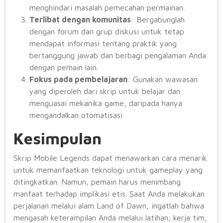
menghindari masalah pemecahan permainan.
Terlibat dengan komunitas
: Bergabunglah
dengan forum dan grup diskusi untuk tetap
mendapat informasi tentang praktik yang
bertanggung jawab dan berbagi pengalaman Anda
dengan pemain lain.
Fokus pada pembelajaran
: Gunakan wawasan
yang diperoleh dari skrip untuk belajar dan
menguasai mekanika game, daripada hanya
mengandalkan otomatisasi.
Kesimpulan
Skrip Mobile Legends dapat menawarkan cara menarik
untuk memanfaatkan teknologi untuk gameplay yang
ditingkatkan. Namun, pemain harus menimbang
manfaat terhadap implikasi etis. Saat Anda melakukan
perjalanan melalui alam Land of Dawn, ingatlah bahwa
mengasah keterampilan Anda melalui latihan, kerja tim,