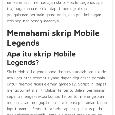
ini, kami akan mempelajari skrip Mobile Legends apa
itu, bagaimana mereka dapat meningkatkan
pengalaman bermain game Anda, dan pertimbangan
etis seputar penggunaannya.
Memahami skrip Mobile
Legends
Apa itu skrip Mobile
Legends?
Skrip Mobile Legends pada dasarnya adalah baris kode
atau perintah otomatis yang dapat digunakan pemain
untuk memodifikasi elemen gameplay. Script ini dapat
mengotomatiskan tindakan tertentu dalam permainan,
seperti mengeksekusi kombo tertentu, menargetkan
musuh, atau mengoptimalkan efisiensi pertanian tanpa
input manual. Sementara beberapa skrip fokus pada
peningkatan mekanik, yang lain dapat meningkatkan