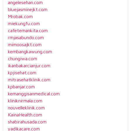
angelesehan.com
bluejasminejkt.com
Mrobak.com
miekungfu.com
cafetemankita.com
rmjasabundo.com
mimoosajkt.com
kembangkawung.com
chungiwa.com
ikanbakarcianjur.com
kpjisehat.com
mitrasehatklinik.com
kpbanjar.com
kemanggisanmedical.com
kliniknirmala.com
nouvelleklinik.com
KainaHealth.com
shabirahusada.com
yadikacare.com