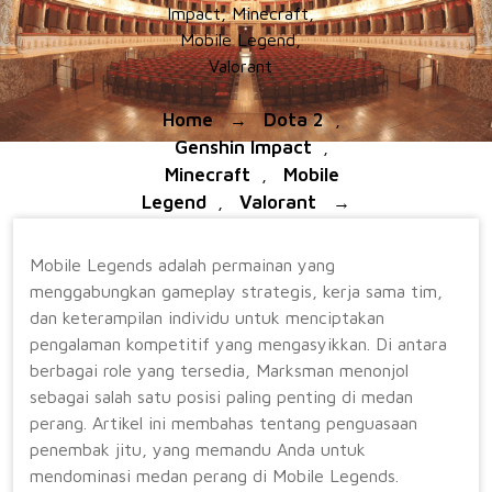
Impact
,
Minecraft
,
Mobile Legend
,
Valorant
Home
Dota 2
→
,
Genshin Impact
,
Minecraft
Mobile
,
Legend
Valorant
,
→
Marksman Mastery:
Mendominasi Medan
Mobile Legends adalah permainan yang
Perang Di Mobile Legends
menggabungkan gameplay strategis, kerja sama tim,
dan keterampilan individu untuk menciptakan
pengalaman kompetitif yang mengasyikkan. Di antara
berbagai role yang tersedia, Marksman menonjol
sebagai salah satu posisi paling penting di medan
perang. Artikel ini membahas tentang penguasaan
penembak jitu, yang memandu Anda untuk
mendominasi medan perang di Mobile Legends.