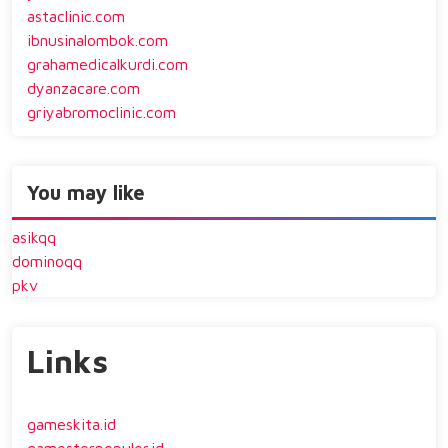
astaclinic.com
ibnusinalombok.com
grahamedicalkurdi.com
dyanzacare.com
griyabromoclinic.com
You may like
asikqq
dominoqq
pkv
Links
gameskita.id
gamesterpopuler.id