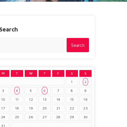
Search
Search
M
T
W
T
F
S
S
1
2
3
4
5
6
7
8
9
10
11
12
13
14
15
16
17
18
19
20
21
22
23
24
25
26
27
28
29
30
31