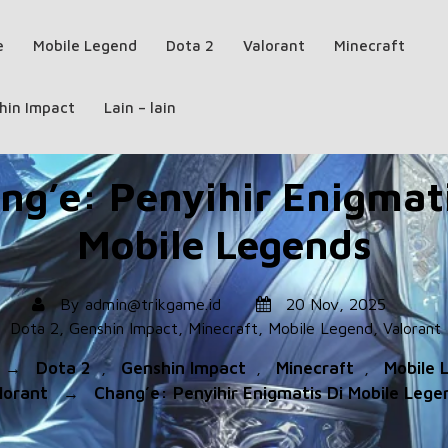
e
Mobile Legend
Dota 2
Valorant
Minecraft
hin Impact
Lain – lain
ng’e: Penyihir Enigmati
Mobile Legends
By
admin@trikgame.id
20 Nov, 2025
Dota 2
,
Genshin Impact
,
Minecraft
,
Mobile Legend
,
Valorant
Dota 2
Genshin Impact
Minecraft
Mobile 
→
,
,
,
lorant
Chang’e: Penyihir Enigmatis Di Mobile Lege
→