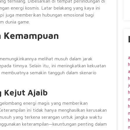
ng terhilang. Dibesarkan di tempat perlindungan di
engan energi kosmis. Latar belakang yang kaya ini
pi juga memberikan hubungan emosional bagi
am dunia game.
an Kemampuan
 memungkinkannya melihat musuh dalam jarak
h
pada timnya. Selain itu, ini meningkatkan kekuatan
a, membuatnya semakin tangguh dalam skenario
h
 Kejut Ajaib
h
gelombang energi magis yang memberikan
h
eterampilan ini tidak hanya menghasilkan kerusakan
musuh yang terkena serangan untuk jangka waktu
h
nggunakan keterampilan—keuntungan penting dalam