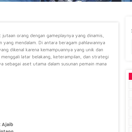
 jutaan orang dengan gameplaynya yang dinamis,
an yang mendalam. Di antara beragam pahlawannya
 yang dikenal karena kemampuannya yang unik dan
menggali latar belakang, keterampilan, dan strategi
ya sebagai aset utama dalam susunan pemain mana
 Ajaib
intang