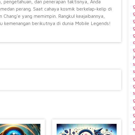
 pengetahuan, dan penerapan taktisnya, Anda
edan perang. Saat cahaya kosmik berkelap-kelip di
an Chang’e yang memimpin. Rangkul keajaibannya,
u kemenangan berikutnya di dunia Mobile Legends!