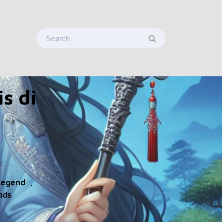
s di
Legend
,
nds