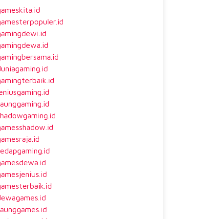
gameskita.id
gamesterpopuler.id
gamingdewi.id
gamingdewa.id
gamingbersama.id
duniagaming.id
gamingterbaik.id
jeniusgaming.id
saunggaming.id
shadowgaming.id
gamesshadow.id
gamesraja.id
sedapgaming.id
gamesdewa.id
gamesjenius.id
gamesterbaik.id
dewagames.id
saunggames.id