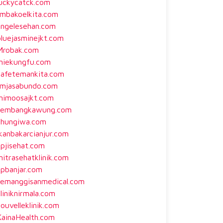
luckycatck.com
rmbakoelkita.com
angelesehan.com
bluejasminejkt.com
Mrobak.com
miekungfu.com
cafetemankita.com
rmjasabundo.com
mimoosajkt.com
kembangkawung.com
chungiwa.com
ikanbakarcianjur.com
kpjisehat.com
mitrasehatklinik.com
kpbanjar.com
kemanggisanmedical.com
liniknirmala.com
ouvelleklinik.com
KainaHealth.com