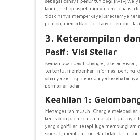
sebagai cahaya penuntun bagi jiwa-jiwa ya
langit, setiap aspek dirinya beresonansi d
tidak hanya memperkaya karakternya teta
pemain, menjadikan ceritanya penting dal
3. Keterampilan d
Pasif: Visi Stellar
Kemampuan pasif Chang’e, Stellar Vision,
tertentu, memberikan informasi penting ke
sihirnya seiring menurunnya kesehatanny
permainan akhir.
Keahlian 1: Gelombang
Menargetkan musuh, Chang’e melepaskan 
kerusakan pada semua musuh di jalurnya. K
yang signifikan tetapi juga membungkam 
singkat, membuat mereka tidak dapat me