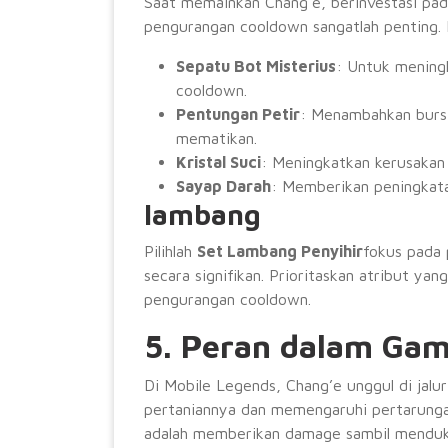
Saat memainkan Chang’e, berinvestasi pad
pengurangan cooldown sangatlah penting.
Sepatu Bot Misterius
: Untuk mening
cooldown.
Pentungan Petir
: Menambahkan burst
mematikan.
Kristal Suci
: Meningkatkan kerusakan
Sayap Darah
: Memberikan peningkata
lambang
Pilihlah
Set Lambang Penyihir
fokus pada 
secara signifikan. Prioritaskan atribut y
pengurangan cooldown.
5. Peran dalam Ga
Di Mobile Legends, Chang’e unggul di jalu
pertaniannya dan memengaruhi pertarunga
adalah memberikan damage sambil mendukun