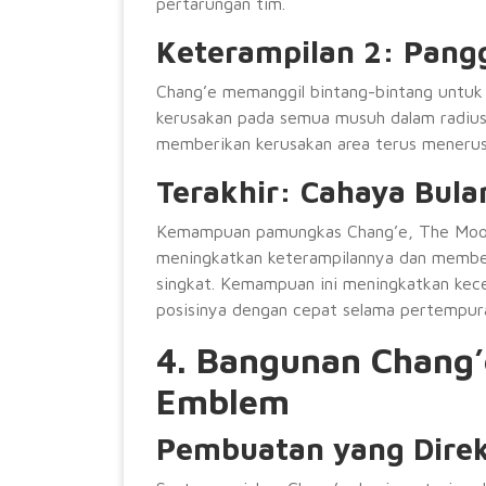
pertarungan tim.
Keterampilan 2: Pangg
Chang’e memanggil bintang-bintang untuk
kerusakan pada semua musuh dalam radius
memberikan kerusakan area terus menerus
Terakhir: Cahaya Bula
Kemampuan pamungkas Chang’e, The Moonl
meningkatkan keterampilannya dan membe
singkat. Kemampuan ini meningkatkan ke
posisinya dengan cepat selama pertempur
4. Bangunan Chang’
Emblem
Pembuatan yang Dire