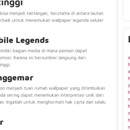
tinggi
sa menjadi tantangan, terutama di antara lautan
terbaik untuk menemukan wallpaper legenda seluler
bile Legends
miliki bagian media di mana pemain dapat
mosi. Karena ini bersumber langsung dari
h
nggi.
enggemar
h
ion menjadi tuan rumah wallpaper yang ditimbulkan
h
Anda sering dapat menemukan interpretasi unik dari
an. Ingatlah untuk menghormati hak cipta dan selalu
h
r
h