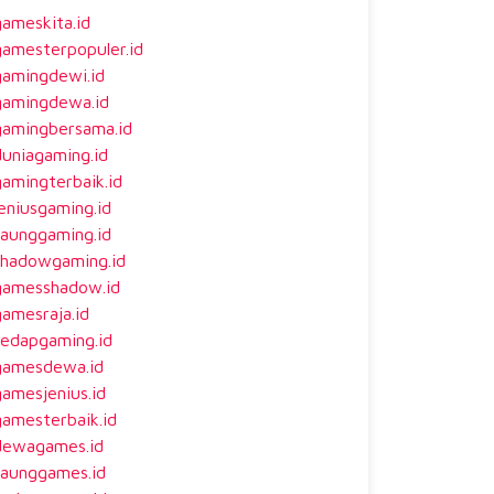
gameskita.id
gamesterpopuler.id
gamingdewi.id
gamingdewa.id
gamingbersama.id
duniagaming.id
gamingterbaik.id
jeniusgaming.id
saunggaming.id
shadowgaming.id
gamesshadow.id
gamesraja.id
sedapgaming.id
gamesdewa.id
gamesjenius.id
gamesterbaik.id
dewagames.id
saunggames.id