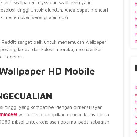
eperti wallpaper abyss dan wallhaven yang
h
esolusi tinggi untuk diunduh. Anda dapat mencari
tuk menemukan serangkaian opsi.
h
an Reddit sangat baik untuk menemukan wallpaper
osting kreasi dan koleksi mereka, memberikan
le Legends.
 Wallpaper HD Mobile
NGECUALIAN
usi tinggi yang kompatibel dengan dimensi layar
mino99
wallpaper ditampilkan dengan krisis tanpa
×1080 piksel untuk kejelasan optimal pada sebagian