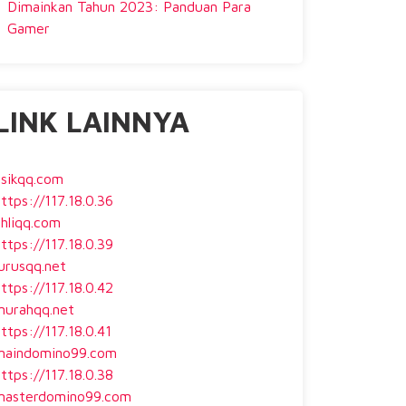
Dimainkan Tahun 2023: Panduan Para
Gamer
LINK LAINNYA
asikqq.com
ttps://117.18.0.36
ahliqq.com
ttps://117.18.0.39
jurusqq.net
ttps://117.18.0.42
murahqq.net
ttps://117.18.0.41
maindomino99.com
ttps://117.18.0.38
masterdomino99.com