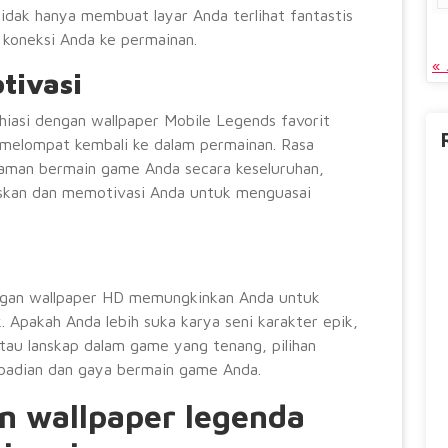
tidak hanya membuat layar Anda terlihat fantastis
 koneksi Anda ke permainan.
« 
tivasi
hiasi dengan wallpaper Mobile Legends favorit
 melompat kembali ke dalam permainan. Rasa
laman bermain game Anda secara keseluruhan,
skan dan memotivasi Anda untuk menguasai
gan wallpaper HD memungkinkan Anda untuk
 Apakah Anda lebih suka karya seni karakter epik,
au lanskap dalam game yang tenang, pilihan
badian dan gaya bermain game Anda.
 wallpaper legenda