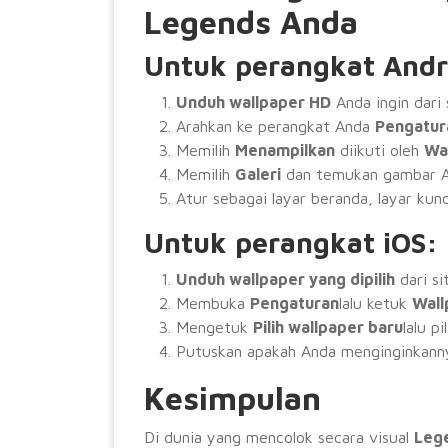
Legends Anda
Untuk perangkat Andr
Unduh wallpaper HD
Anda ingin dari 
Arahkan ke perangkat Anda
Pengatur
Memilih
Menampilkan
diikuti oleh
Wa
Memilih
Galeri
dan temukan gambar A
Atur sebagai layar beranda, layar kun
Untuk perangkat iOS:
Unduh wallpaper yang dipilih
dari si
Membuka
Pengaturan
lalu ketuk
Wall
Mengetuk
Pilih wallpaper baru
lalu p
Putuskan apakah Anda menginginkannya
Kesimpulan
Di dunia yang mencolok secara visual
Lege