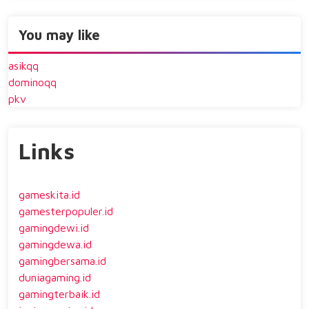
You may like
asikqq
dominoqq
pkv
Links
gameskita.id
gamesterpopuler.id
gamingdewi.id
gamingdewa.id
gamingbersama.id
duniagaming.id
gamingterbaik.id