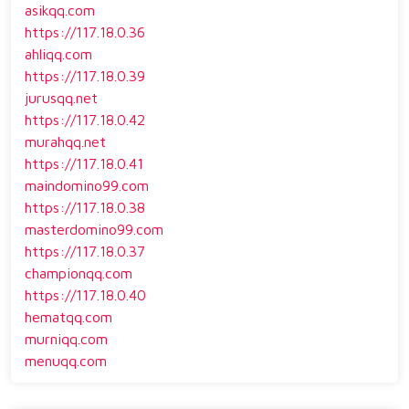
asikqq.com
https://117.18.0.36
ahliqq.com
https://117.18.0.39
jurusqq.net
https://117.18.0.42
murahqq.net
https://117.18.0.41
maindomino99.com
https://117.18.0.38
masterdomino99.com
https://117.18.0.37
championqq.com
https://117.18.0.40
hematqq.com
murniqq.com
menuqq.com