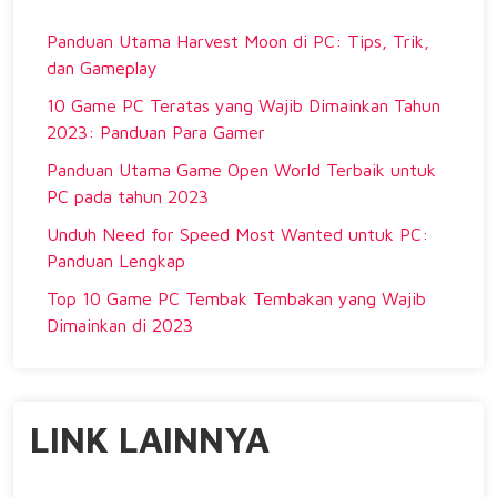
Panduan Utama Harvest Moon di PC: Tips, Trik,
dan Gameplay
10 Game PC Teratas yang Wajib Dimainkan Tahun
2023: Panduan Para Gamer
Panduan Utama Game Open World Terbaik untuk
PC pada tahun 2023
Unduh Need for Speed ​​Most Wanted untuk PC:
Panduan Lengkap
Top 10 Game PC Tembak Tembakan yang Wajib
Dimainkan di 2023
LINK LAINNYA