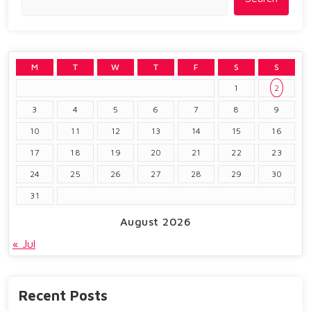
M
T
W
T
F
S
S
1
2
3
4
5
6
7
8
9
10
11
12
13
14
15
16
17
18
19
20
21
22
23
24
25
26
27
28
29
30
31
August 2026
« Jul
Recent Posts