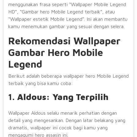
menggunakan frasa seperti “Wallpaper Mobile Legend
HD”, “Gambar hero Mobile Legend terbaik”, atau
“Wallpaper estetik Mobile Legend”. Ini akan membantu
kamu menemukan gambar yang sesuai dengan selera.
Rekomendasi Wallpaper
Gambar Hero Mobile
Legend
Berikut adalah beberapa wallpaper hero Mobile Legend
terbaik yang bisa kamu coba:
1.
Aldous: Yang Terpilih
Wallpaper Aldous selalu menarik perhatian dengan
detail yang mengesankan. Dengan latar belakang yang
dramatis, wallpaper ini cocok bagi kamu yang
mengagumi hero assasin ini.