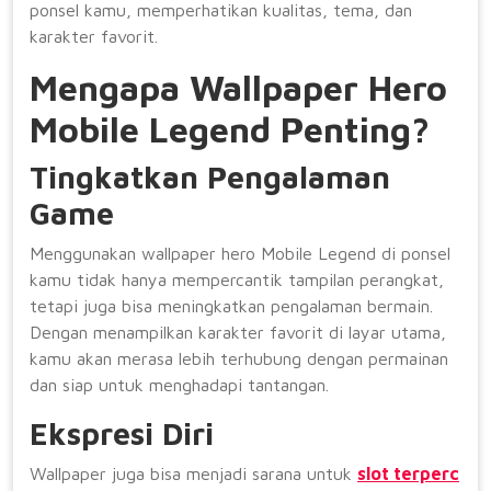
ponsel kamu, memperhatikan kualitas, tema, dan
karakter favorit.
Mengapa Wallpaper Hero
Mobile Legend Penting?
Tingkatkan Pengalaman
Game
Menggunakan wallpaper hero Mobile Legend di ponsel
kamu tidak hanya mempercantik tampilan perangkat,
tetapi juga bisa meningkatkan pengalaman bermain.
Dengan menampilkan karakter favorit di layar utama,
kamu akan merasa lebih terhubung dengan permainan
dan siap untuk menghadapi tantangan.
Ekspresi Diri
Wallpaper juga bisa menjadi sarana untuk
slot terperc