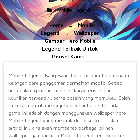
Mobile Legend
Home
Mobile
→
Legend
Wallpaper
→
Gambar Hero Mobile
Legend Terbaik Untuk
Ponsel Kamu
Mobile Legend: Bang Bang telah menjadi fenomena di
kalangan para penggemar permainan mobile. Setiap
hero dalam game ini memiliki karakteristik dan
keunikan tersendiri, serta desain yang memukau. Salah
satu cara untuk menunjukkan kecintaan kita pada
game ini adalah dengan menggunakan wallpaper hero
Mobile Legend yang menarik di ponsel kita. Dalam
artikel ini, kita akan membahas berbagai pilihan
wallpaper gambar hero Mobile Legend terbaik untuk