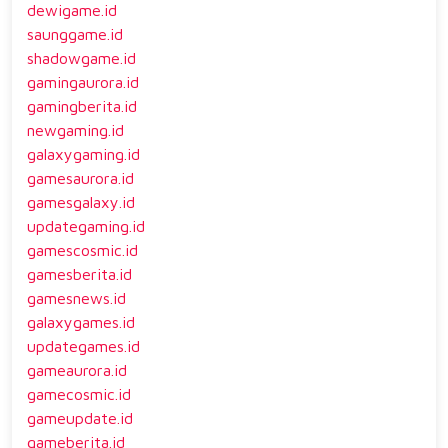
dewigame.id
saunggame.id
shadowgame.id
gamingaurora.id
gamingberita.id
newgaming.id
galaxygaming.id
gamesaurora.id
gamesgalaxy.id
updategaming.id
gamescosmic.id
gamesberita.id
gamesnews.id
galaxygames.id
updategames.id
gameaurora.id
gamecosmic.id
gameupdate.id
gameberita.id