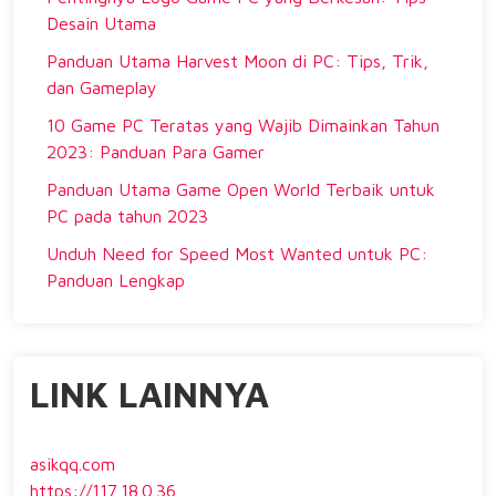
Desain Utama
Panduan Utama Harvest Moon di PC: Tips, Trik,
dan Gameplay
10 Game PC Teratas yang Wajib Dimainkan Tahun
2023: Panduan Para Gamer
Panduan Utama Game Open World Terbaik untuk
PC pada tahun 2023
Unduh Need for Speed ​​Most Wanted untuk PC:
Panduan Lengkap
LINK LAINNYA
asikqq.com
https://117.18.0.36