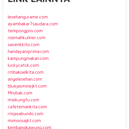
lesehangurame.com
ayambakar7saudara.com
tempongpns.com
roemahkuliner.com
saoenkkito.com
handayaniprima.com
kampungmakan.com
luckycatck.com
rmbakoelkita.com
angelesehan.com
bluejasminejkt.com
Mrobak.com
miekungfu.com
cafetemankita.com
rmjasabundo.com
mimoosajkt.com
kembangkawung.com