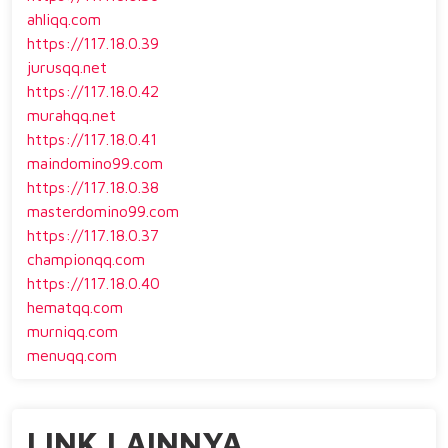
ahliqq.com
https://117.18.0.39
jurusqq.net
https://117.18.0.42
murahqq.net
https://117.18.0.41
maindomino99.com
https://117.18.0.38
masterdomino99.com
https://117.18.0.37
championqq.com
https://117.18.0.40
hematqq.com
murniqq.com
menuqq.com
LINK LAINNYA