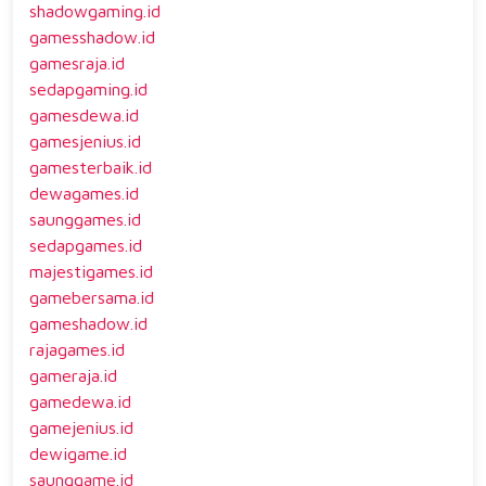
shadowgaming.id
gamesshadow.id
gamesraja.id
sedapgaming.id
gamesdewa.id
gamesjenius.id
gamesterbaik.id
dewagames.id
saunggames.id
sedapgames.id
majestigames.id
gamebersama.id
gameshadow.id
rajagames.id
gameraja.id
gamedewa.id
gamejenius.id
dewigame.id
saunggame.id