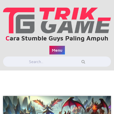
Skip
to
content
Cara Stumble Guys Paling Ampuh
Menu