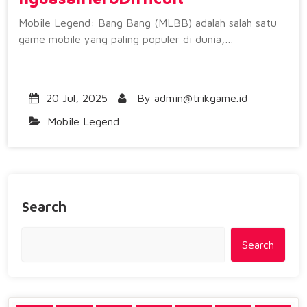
Mobile Legend: Bang Bang (MLBB) adalah salah satu
game mobile yang paling populer di dunia,…
20 Jul, 2025
By
admin@trikgame.id
Mobile Legend
Search
Search