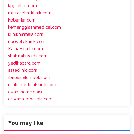
kpjisehat.com
mitrasehatklinik.com
kpbanjar.com
kemanggisanmedical.com
kliniknirmala.com
nouvelleklinik.com
KainaHealth.com
shabirahusada.com
yadikacare.com
astaclinic.com
ibnusinalombok.com
grahamedicalkurdi.com
dyanzacare.com
griyabromoclinic.com
You may like