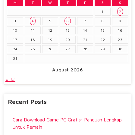
M
T
W
T
F
S
S
1
2
3
4
5
6
7
8
9
10
11
12
13
14
15
16
17
18
19
20
21
22
23
24
25
26
27
28
29
30
31
August 2026
« Jul
Recent Posts
Cara Download Game PC Gratis: Panduan Lengkap
untuk Pemain