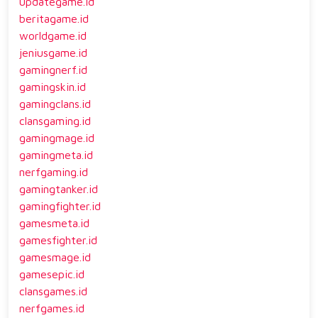
updategame.id
beritagame.id
worldgame.id
jeniusgame.id
gamingnerf.id
gamingskin.id
gamingclans.id
clansgaming.id
gamingmage.id
gamingmeta.id
nerfgaming.id
gamingtanker.id
gamingfighter.id
gamesmeta.id
gamesfighter.id
gamesmage.id
gamesepic.id
clansgames.id
nerfgames.id