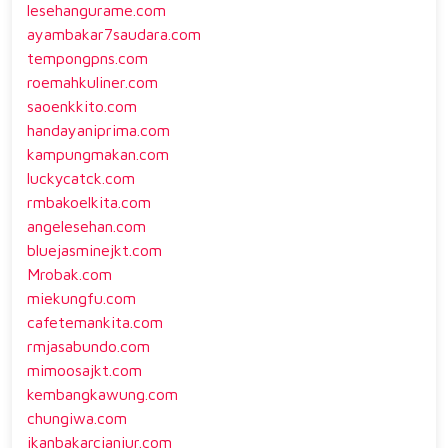
lesehangurame.com
ayambakar7saudara.com
tempongpns.com
roemahkuliner.com
saoenkkito.com
handayaniprima.com
kampungmakan.com
luckycatck.com
rmbakoelkita.com
angelesehan.com
bluejasminejkt.com
Mrobak.com
miekungfu.com
cafetemankita.com
rmjasabundo.com
mimoosajkt.com
kembangkawung.com
chungiwa.com
ikanbakarcianjur.com