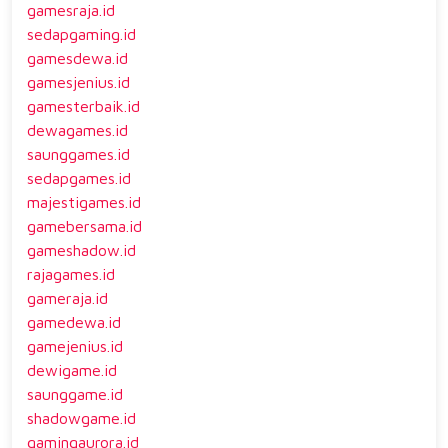
gamesraja.id
sedapgaming.id
gamesdewa.id
gamesjenius.id
gamesterbaik.id
dewagames.id
saunggames.id
sedapgames.id
majestigames.id
gamebersama.id
gameshadow.id
rajagames.id
gameraja.id
gamedewa.id
gamejenius.id
dewigame.id
saunggame.id
shadowgame.id
gamingaurora.id