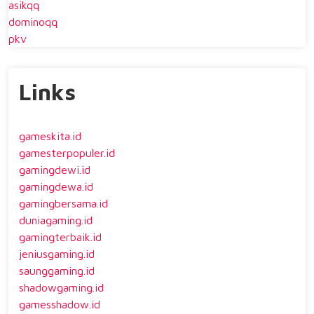
asikqq
dominoqq
pkv
Links
gameskita.id
gamesterpopuler.id
gamingdewi.id
gamingdewa.id
gamingbersama.id
duniagaming.id
gamingterbaik.id
jeniusgaming.id
saunggaming.id
shadowgaming.id
gamesshadow.id