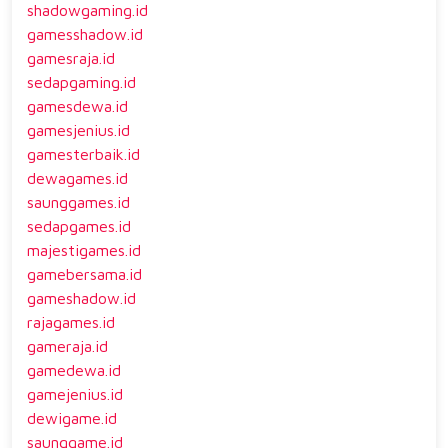
shadowgaming.id
gamesshadow.id
gamesraja.id
sedapgaming.id
gamesdewa.id
gamesjenius.id
gamesterbaik.id
dewagames.id
saunggames.id
sedapgames.id
majestigames.id
gamebersama.id
gameshadow.id
rajagames.id
gameraja.id
gamedewa.id
gamejenius.id
dewigame.id
saunggame.id