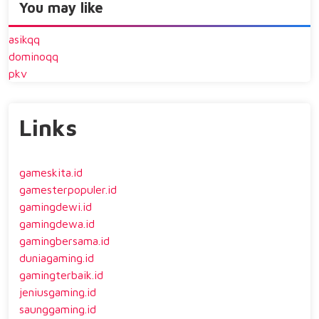
You may like
asikqq
dominoqq
pkv
Links
gameskita.id
gamesterpopuler.id
gamingdewi.id
gamingdewa.id
gamingbersama.id
duniagaming.id
gamingterbaik.id
jeniusgaming.id
saunggaming.id