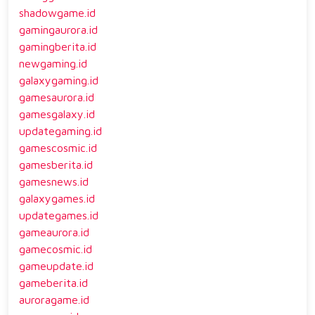
shadowgame.id
gamingaurora.id
gamingberita.id
newgaming.id
galaxygaming.id
gamesaurora.id
gamesgalaxy.id
updategaming.id
gamescosmic.id
gamesberita.id
gamesnews.id
galaxygames.id
updategames.id
gameaurora.id
gamecosmic.id
gameupdate.id
gameberita.id
auroragame.id