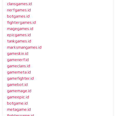
clansgames.id
nerfgames.id
botgames.id
fightergames.id
magegames.id
epicgames.id
tankgames.id
marksmangames.id
gameskin.id
gamenerf.id
gameclans.id
gamemeta.id
gamefighter.id
gamebot.id
gamemage.id
gameepic.id
botgame.id
metagame.id
fightergame.id