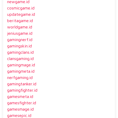
newgame.id
cosmicgame.id
updategame.id
beritagame.id
worldgame.id
jeniusgame.id
gamingnerf.id
gamingskin.id
gamingclans.id
clansgaming.id
gamingmage.id
gamingmeta.id
nerfgaming.id
gamingtanker.id
gamingfighter.id
gamesmeta.id
gamesfighter.id
gamesmage.id
gamesepic.id