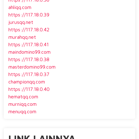
ahliqq.com
https://117.18.0.39
jurusqq.net
https://117.18.0.42
murahqq.net
https://117.18.0.41
maindomino99.com
https://117.18.0.38
masterdomino99.com
https://117.18.0.37
championqq.com
https://117.18.0.40
hematqq.com
murniqq.com
menuqq.com
LINK LAINNYA