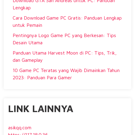
Download GTA San Andreas untuk PC: Panduan
Lengkap
Cara Download Game PC Gratis: Panduan Lengkap
untuk Pemain
Pentingnya Logo Game PC yang Berkesan: Tips
Desain Utama
Panduan Utama Harvest Moon di PC: Tips, Trik,
dan Gameplay
10 Game PC Teratas yang Wajib Dimainkan Tahun
2023: Panduan Para Gamer
LINK LAINNYA
asikqq.com
https://117.18.0.36