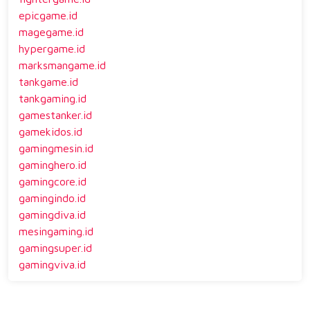
epicgame.id
magegame.id
hypergame.id
marksmangame.id
tankgame.id
tankgaming.id
gamestanker.id
gamekidos.id
gamingmesin.id
gaminghero.id
gamingcore.id
gamingindo.id
gamingdiva.id
mesingaming.id
gamingsuper.id
gamingviva.id