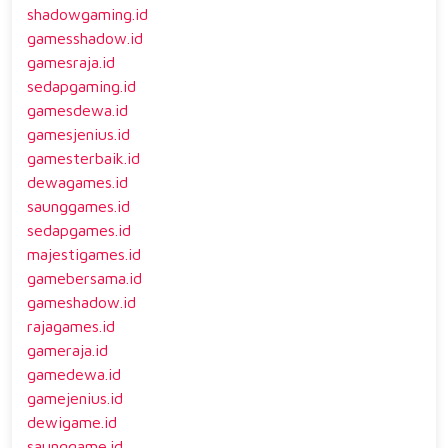
shadowgaming.id
gamesshadow.id
gamesraja.id
sedapgaming.id
gamesdewa.id
gamesjenius.id
gamesterbaik.id
dewagames.id
saunggames.id
sedapgames.id
majestigames.id
gamebersama.id
gameshadow.id
rajagames.id
gameraja.id
gamedewa.id
gamejenius.id
dewigame.id
saunggame.id