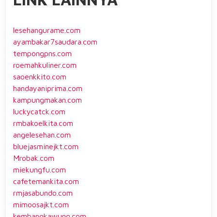
lesehangurame.com
ayambakar7saudara.com
tempongpns.com
roemahkuliner.com
saoenkkito.com
handayaniprima.com
kampungmakan.com
luckycatck.com
rmbakoelkita.com
angelesehan.com
bluejasminejkt.com
Mrobak.com
miekungfu.com
cafetemankita.com
rmjasabundo.com
mimoosajkt.com
kembangkawung.com