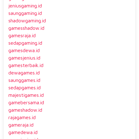
jeniusgaming.id
saunggaming.id
shadowgaming.id
gamesshadow.id
gamesraja.id
sedapgaming.id
gamesdewa.id
gamesjenius.id
gamesterbaik.id
dewagames.id
saunggames.id
sedapgames.id
majestigames.id
gamebersama.id
gameshadow.id
rajagames.id
gameraja.id
gamedewa.id