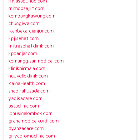
rmjasabundo.com
mimoosajkt.com
kembangkawung.com
chungiwa.com
ikanbakarcianjur.com
kpjisehat.com
mitrasehatklinik.com
kpbanjar.com
kemanggisanmedical.com
kliniknirmala.com
nouvelleklinik.com
KainaHealth.com
shabirahusada.com
yadikacare.com
astaclinic.com
ibnusinalombok.com
grahamedicalkurdi.com
dyanzacare.com
griyabromoclinic.com