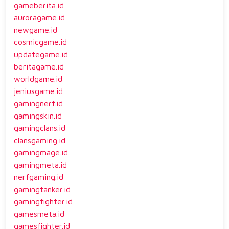
gameberita.id
auroragame.id
newgame.id
cosmicgame.id
updategame.id
beritagame.id
worldgame.id
jeniusgame.id
gamingnerf.id
gamingskin.id
gamingclans.id
clansgaming.id
gamingmage.id
gamingmeta.id
nerfgaming.id
gamingtanker.id
gamingfighter.id
gamesmeta.id
gamesfighter.id