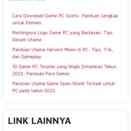
Cara Download Game PC Gratis: Panduan Lengkap
untuk Pemain
Pentingnya Logo Game PC yang Berkesan: Tips
Desain Utama
Panduan Utama Harvest Moon di PC: Tips, Trik,
dan Gameplay
10 Game PC Teratas yang Wajib Dimainkan Tahun
2023: Panduan Para Gamer
Panduan Utama Game Open World Terbaik untuk
PC pada tahun 2023
LINK LAINNYA