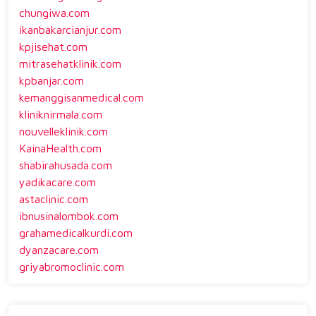
chungiwa.com
ikanbakarcianjur.com
kpjisehat.com
mitrasehatklinik.com
kpbanjar.com
kemanggisanmedical.com
kliniknirmala.com
nouvelleklinik.com
KainaHealth.com
shabirahusada.com
yadikacare.com
astaclinic.com
ibnusinalombok.com
grahamedicalkurdi.com
dyanzacare.com
griyabromoclinic.com