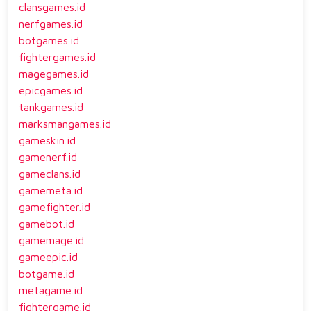
clansgames.id
nerfgames.id
botgames.id
fightergames.id
magegames.id
epicgames.id
tankgames.id
marksmangames.id
gameskin.id
gamenerf.id
gameclans.id
gamemeta.id
gamefighter.id
gamebot.id
gamemage.id
gameepic.id
botgame.id
metagame.id
fightergame.id