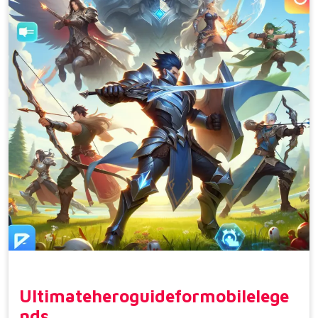
Ultimateheroguideformobilelege
nds