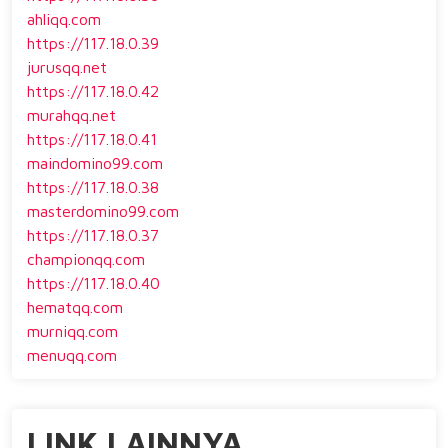
ahliqq.com
https://117.18.0.39
jurusqq.net
https://117.18.0.42
murahqq.net
https://117.18.0.41
maindomino99.com
https://117.18.0.38
masterdomino99.com
https://117.18.0.37
championqq.com
https://117.18.0.40
hematqq.com
murniqq.com
menuqq.com
LINK LAINNYA