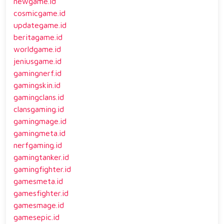
newgame.id
cosmicgame.id
updategame.id
beritagame.id
worldgame.id
jeniusgame.id
gamingnerf.id
gamingskin.id
gamingclans.id
clansgaming.id
gamingmage.id
gamingmeta.id
nerfgaming.id
gamingtanker.id
gamingfighter.id
gamesmeta.id
gamesfighter.id
gamesmage.id
gamesepic.id