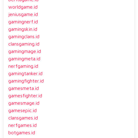
worldgame.id
jeniusgame.id
gamingnerf.id
gamingskin.id
gamingclans.id
clansgaming.id
gamingmage.id
gamingmeta.id
nerfgaming.id
gamingtanker.id
gamingfighter.id
gamesmeta.id
gamesfighter.id
gamesmage.id
gamesepic.id
clansgames.id
nerfgames.id
botgames.id