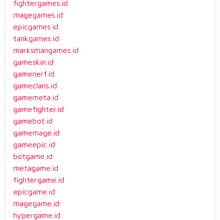
fightergames.id
magegames.id
epicgames.id
tankgames.id
marksmangames.id
gameskin.id
gamenerf.id
gameclans.id
gamemeta.id
gamefighter.id
gamebot.id
gamemage.id
gameepic.id
botgame.id
metagame.id
fightergame.id
epicgame.id
magegame.id
hypergame.id