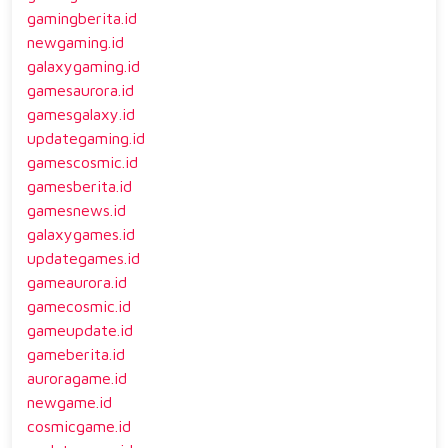
gamingberita.id
newgaming.id
galaxygaming.id
gamesaurora.id
gamesgalaxy.id
updategaming.id
gamescosmic.id
gamesberita.id
gamesnews.id
galaxygames.id
updategames.id
gameaurora.id
gamecosmic.id
gameupdate.id
gameberita.id
auroragame.id
newgame.id
cosmicgame.id