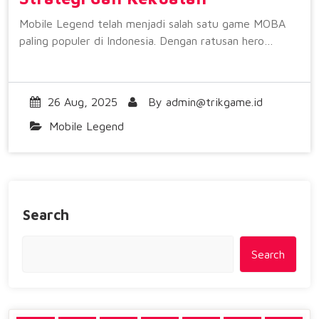
Mobile Legend telah menjadi salah satu game MOBA
paling populer di Indonesia. Dengan ratusan hero…
26 Aug, 2025
By
admin@trikgame.id
Mobile Legend
Search
Search