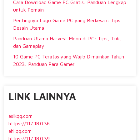
Cara Download Game PC Gratis: Panduan Lengkap
untuk Pemain
Pentingnya Logo Game PC yang Berkesan: Tips
Desain Utama
Panduan Utama Harvest Moon di PC: Tips, Trik,
dan Gameplay
10 Game PC Teratas yang Wajib Dimainkan Tahun
2023: Panduan Para Gamer
LINK LAINNYA
asikqq.com
https://117.18.0.36
ahliqq.com
https://117.18.0.39