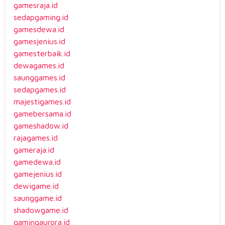
gamesraja.id
sedapgaming.id
gamesdewa.id
gamesjenius.id
gamesterbaik.id
dewagames.id
saunggames.id
sedapgames.id
majestigames.id
gamebersama.id
gameshadow.id
rajagames.id
gameraja.id
gamedewa.id
gamejenius.id
dewigame.id
saunggame.id
shadowgame.id
gamingaurora.id