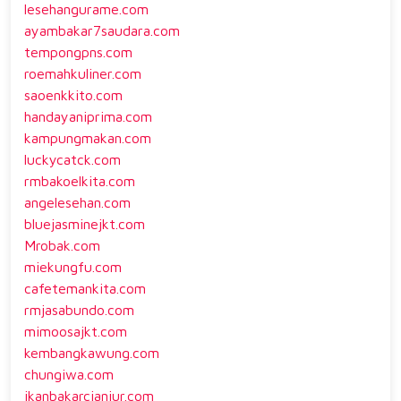
lesehangurame.com
ayambakar7saudara.com
tempongpns.com
roemahkuliner.com
saoenkkito.com
handayaniprima.com
kampungmakan.com
luckycatck.com
rmbakoelkita.com
angelesehan.com
bluejasminejkt.com
Mrobak.com
miekungfu.com
cafetemankita.com
rmjasabundo.com
mimoosajkt.com
kembangkawung.com
chungiwa.com
ikanbakarcianjur.com