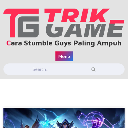
Skip
to
content
Cara Stumble Guys Paling Ampuh
Menu