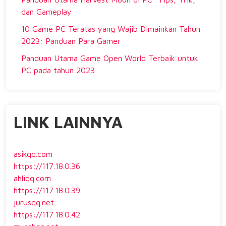
dan Gameplay
10 Game PC Teratas yang Wajib Dimainkan Tahun
2023: Panduan Para Gamer
Panduan Utama Game Open World Terbaik untuk
PC pada tahun 2023
LINK LAINNYA
asikqq.com
https://117.18.0.36
ahliqq.com
https://117.18.0.39
jurusqq.net
https://117.18.0.42