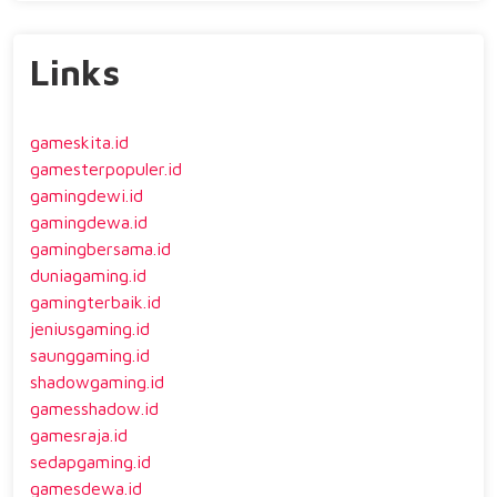
Links
gameskita.id
gamesterpopuler.id
gamingdewi.id
gamingdewa.id
gamingbersama.id
duniagaming.id
gamingterbaik.id
jeniusgaming.id
saunggaming.id
shadowgaming.id
gamesshadow.id
gamesraja.id
sedapgaming.id
gamesdewa.id