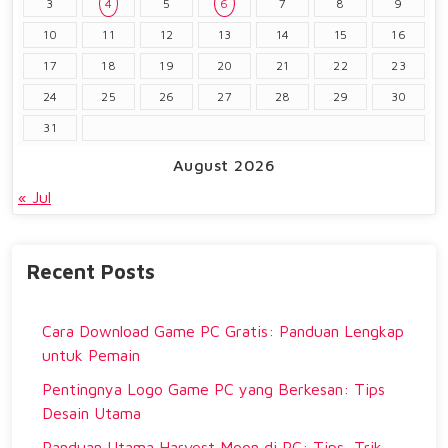
3
4
5
6
7
8
9
10
11
12
13
14
15
16
17
18
19
20
21
22
23
24
25
26
27
28
29
30
31
August 2026
« Jul
Recent Posts
Cara Download Game PC Gratis: Panduan Lengkap
untuk Pemain
Pentingnya Logo Game PC yang Berkesan: Tips
Desain Utama
Panduan Utama Harvest Moon di PC: Tips, Trik,