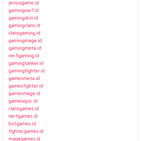
jeniusgame.id
gamingnerf.id
gamingskin.id
gamingclans.id
clansgaming.id
gamingmage.id
gamingmeta.id
nerfgaming.id
gamingtanker.id
gamingfighter.id
gamesmeta.id
gamesfighter.id
gamesmage.id
gamesepic.id
clansgames.id
nerfgames.id
botgames.id
fightergames.id
magegames.id