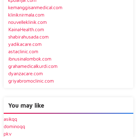
kpbanjar.com
kemanggisanmedical.com
kliniknirmala.com
nouvelleklinik.com
KainaHealth.com
shabirahusada.com
yadikacare.com
astaclinic.com
ibnusinalombok.com
grahamedicalkurdi.com
dyanzacare.com
griyabromoclinic.com
You may like
asikqq
dominoqq
pkv