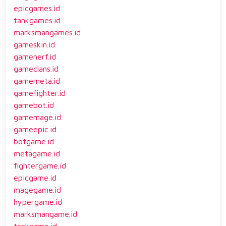
epicgames.id
tankgames.id
marksmangames.id
gameskin.id
gamenerf.id
gameclans.id
gamemeta.id
gamefighter.id
gamebot.id
gamemage.id
gameepic.id
botgame.id
metagame.id
fightergame.id
epicgame.id
magegame.id
hypergame.id
marksmangame.id