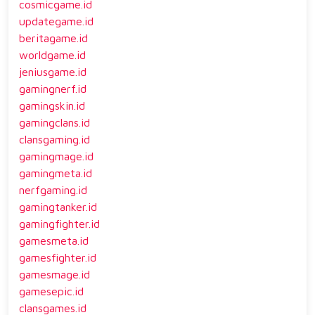
cosmicgame.id
updategame.id
beritagame.id
worldgame.id
jeniusgame.id
gamingnerf.id
gamingskin.id
gamingclans.id
clansgaming.id
gamingmage.id
gamingmeta.id
nerfgaming.id
gamingtanker.id
gamingfighter.id
gamesmeta.id
gamesfighter.id
gamesmage.id
gamesepic.id
clansgames.id