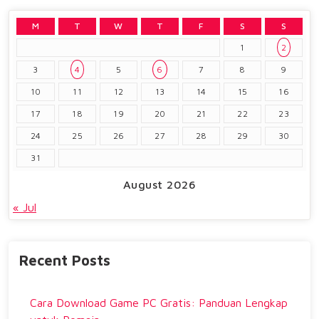
M
T
W
T
F
S
S
1
2
3
4
5
6
7
8
9
10
11
12
13
14
15
16
17
18
19
20
21
22
23
24
25
26
27
28
29
30
31
August 2026
« Jul
Recent Posts
Cara Download Game PC Gratis: Panduan Lengkap