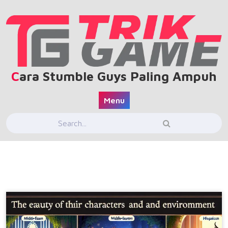
Skip
to
content
Cara Stumble Guys Paling Ampuh
Menu