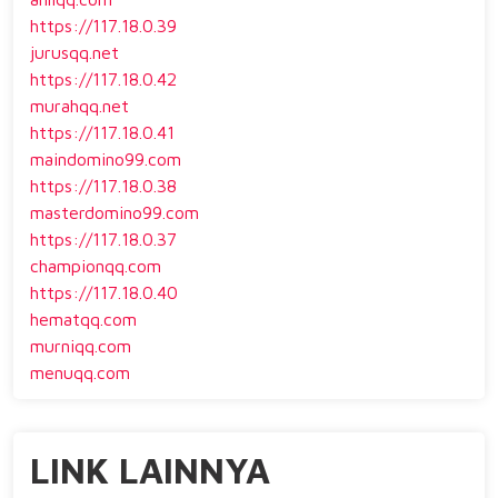
https://117.18.0.39
jurusqq.net
https://117.18.0.42
murahqq.net
https://117.18.0.41
maindomino99.com
https://117.18.0.38
masterdomino99.com
https://117.18.0.37
championqq.com
https://117.18.0.40
hematqq.com
murniqq.com
menuqq.com
LINK LAINNYA