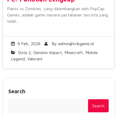
Plants vs Zombies, yang dikembangkan oleh PopCap
Games, adalah game menara pertahanan tercinta yang
telah…
9 Feb, 2026
By
admin@trikgame.id
Dota 2
,
Genshin Impact
,
Minecraft
,
Mobile
Legend
,
Valorant
Search
Search