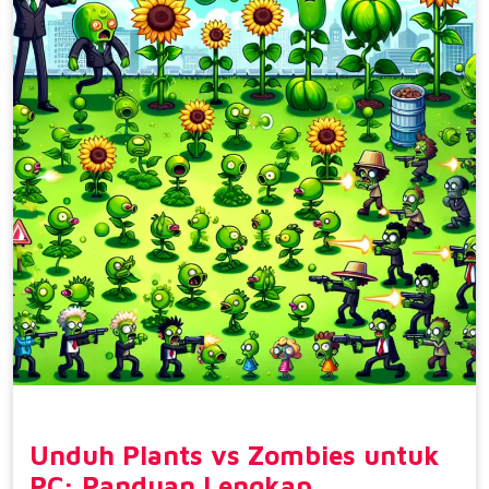
Unduh Plants vs Zombies untuk
PC: Panduan Lengkap