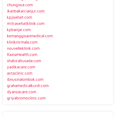
chungiwa.com
ikanbakarcianjur.com
kpjisehat.com
mitrasehatklinik.com
kpbanjar.com
kemanggisanmedical.com
kliniknirmala.com
nouvelleklinik.com
KainaHealth.com
shabirahusada.com
yadikacare.com
astaclinic.com
ibnusinalombok.com
grahamedicalkurdi.com
dyanzacare.com
griyabromoclinic.com