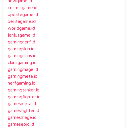
newgame.id
cosmicgame.id
updategame.id
beritagame.id
worldgame.id
jeniusgame.id
gamingnerf.id
gamingskin.id
gamingclans.id
clansgaming.id
gamingmage.id
gamingmeta.id
nerfgaming.id
gamingtanker.id
gamingfighter.id
gamesmeta.id
gamesfighter.id
gamesmage.id
gamesepic.id