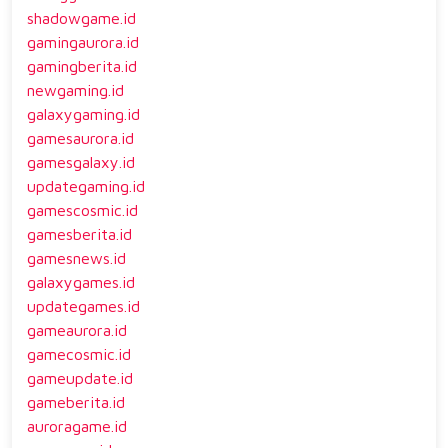
shadowgame.id
gamingaurora.id
gamingberita.id
newgaming.id
galaxygaming.id
gamesaurora.id
gamesgalaxy.id
updategaming.id
gamescosmic.id
gamesberita.id
gamesnews.id
galaxygames.id
updategames.id
gameaurora.id
gamecosmic.id
gameupdate.id
gameberita.id
auroragame.id