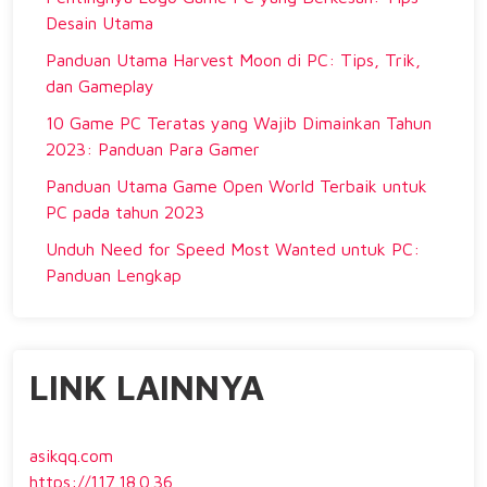
Desain Utama
Panduan Utama Harvest Moon di PC: Tips, Trik,
dan Gameplay
10 Game PC Teratas yang Wajib Dimainkan Tahun
2023: Panduan Para Gamer
Panduan Utama Game Open World Terbaik untuk
PC pada tahun 2023
Unduh Need for Speed ​​Most Wanted untuk PC:
Panduan Lengkap
LINK LAINNYA
asikqq.com
https://117.18.0.36