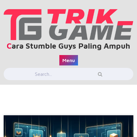
Skip
to
content
Cara Stumble Guys Paling Ampuh
Menu