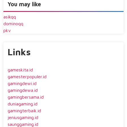
You may like
asikqq
dominoqq
pkv
Links
gameskita.id
gamesterpopuler.id
gamingdewi.id
gamingdewa.id
gamingbersama.id
duniagaming.id
gamingterbaik.id
jeniusgaming.id
saunggaming.id