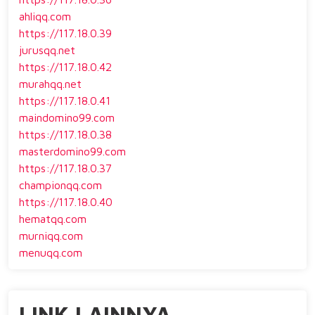
ahliqq.com
https://117.18.0.39
jurusqq.net
https://117.18.0.42
murahqq.net
https://117.18.0.41
maindomino99.com
https://117.18.0.38
masterdomino99.com
https://117.18.0.37
championqq.com
https://117.18.0.40
hematqq.com
murniqq.com
menuqq.com
LINK LAINNYA