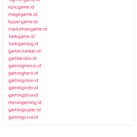
epicgame.id
magegame.id
hypergame.id
marksmangame.id
tankgame.id
tankgaming.id
gamestanker.id
gamekidos.id
gamingmesin.id
gaminghero.id
gamingcore.id
gamingindo.id
gamingdiva.id
mesingaming.id
gamingsuper.id
gamingviva.id