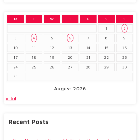
M
T
W
T
F
S
S
1
2
3
4
5
6
7
8
9
10
11
12
13
14
15
16
17
18
19
20
21
22
23
24
25
26
27
28
29
30
31
August 2026
« Jul
Recent Posts