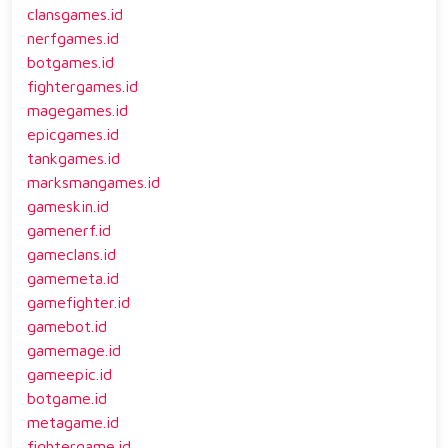
clansgames.id
nerfgames.id
botgames.id
fightergames.id
magegames.id
epicgames.id
tankgames.id
marksmangames.id
gameskin.id
gamenerf.id
gameclans.id
gamemeta.id
gamefighter.id
gamebot.id
gamemage.id
gameepic.id
botgame.id
metagame.id
fightergame.id