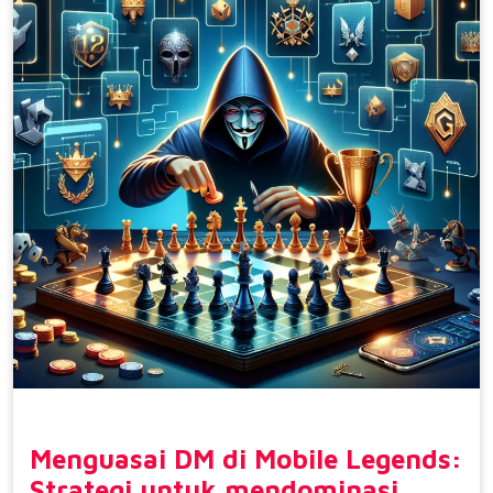
Menguasai DM di Mobile Legends:
Strategi untuk mendominasi