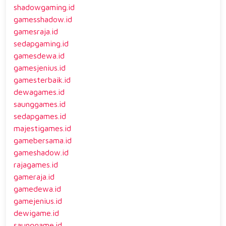
shadowgaming.id
gamesshadow.id
gamesraja.id
sedapgaming.id
gamesdewa.id
gamesjenius.id
gamesterbaik.id
dewagames.id
saunggames.id
sedapgames.id
majestigames.id
gamebersama.id
gameshadow.id
rajagames.id
gameraja.id
gamedewa.id
gamejenius.id
dewigame.id
saunggame.id