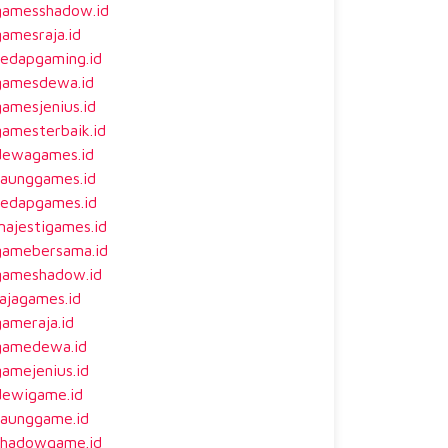
gamesshadow.id
gamesraja.id
sedapgaming.id
gamesdewa.id
gamesjenius.id
gamesterbaik.id
dewagames.id
saunggames.id
sedapgames.id
majestigames.id
gamebersama.id
gameshadow.id
rajagames.id
gameraja.id
gamedewa.id
gamejenius.id
dewigame.id
saunggame.id
shadowgame.id