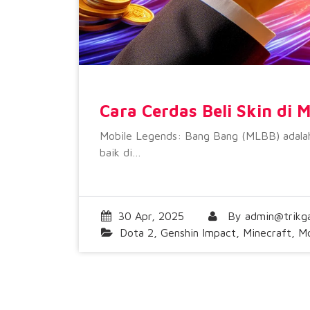
Cara Cerdas Beli Skin di 
Mobile Legends: Bang Bang (MLBB) adalah
baik di…
30 Apr, 2025
By
admin@trikg
Dota 2
,
Genshin Impact
,
Minecraft
,
Mo