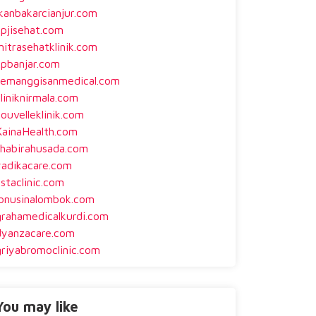
ikanbakarcianjur.com
kpjisehat.com
mitrasehatklinik.com
kpbanjar.com
kemanggisanmedical.com
liniknirmala.com
ouvelleklinik.com
KainaHealth.com
shabirahusada.com
yadikacare.com
staclinic.com
ibnusinalombok.com
grahamedicalkurdi.com
dyanzacare.com
griyabromoclinic.com
You may like