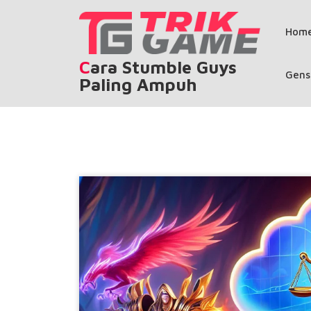
Skip
to
Hom
content
Cara Stumble Guys
Gens
Paling Ampuh