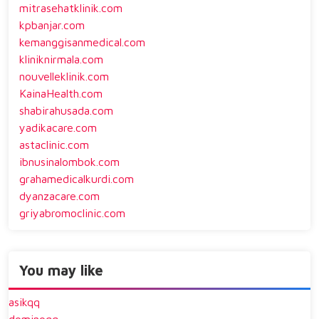
mitrasehatklinik.com
kpbanjar.com
kemanggisanmedical.com
kliniknirmala.com
nouvelleklinik.com
KainaHealth.com
shabirahusada.com
yadikacare.com
astaclinic.com
ibnusinalombok.com
grahamedicalkurdi.com
dyanzacare.com
griyabromoclinic.com
You may like
asikqq
dominoqq