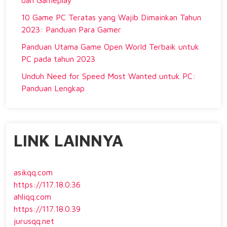
10 Game PC Teratas yang Wajib Dimainkan Tahun
2023: Panduan Para Gamer
Panduan Utama Game Open World Terbaik untuk
PC pada tahun 2023
Unduh Need for Speed ​​Most Wanted untuk PC:
Panduan Lengkap
LINK LAINNYA
asikqq.com
https://117.18.0.36
ahliqq.com
https://117.18.0.39
jurusqq.net