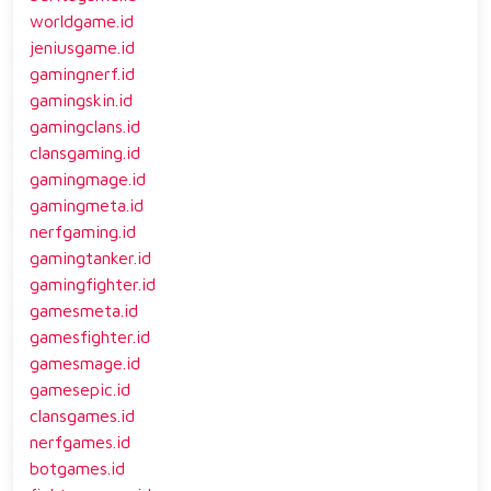
worldgame.id
jeniusgame.id
gamingnerf.id
gamingskin.id
gamingclans.id
clansgaming.id
gamingmage.id
gamingmeta.id
nerfgaming.id
gamingtanker.id
gamingfighter.id
gamesmeta.id
gamesfighter.id
gamesmage.id
gamesepic.id
clansgames.id
nerfgames.id
botgames.id