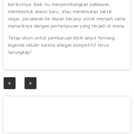
berikutnya. Baik itu menyeimbangkan pahlawan,
membentuk aliansi baru, atau menemukan taktik
segar, perjalanan ke depan berjanji untuk menjadi sama
menariknya dengan pertempuran yang terjadi di arena.
Tetap disini untuk pembaruan lebih lanjut tentang
legenda seluler karena adegan kompetitif terus
terungkap!
Post
navigation