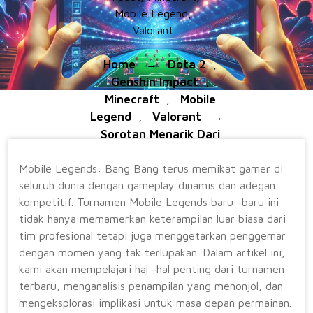
Mobile Legend
,
Valorant
Home
Dota 2
→
,
Genshin Impact
,
Minecraft
Mobile
,
Legend
Valorant
,
→
Sorotan Menarik Dari
Turnamen Mobile Legends
Terbaru
Mobile Legends: Bang Bang terus memikat gamer di
seluruh dunia dengan gameplay dinamis dan adegan
kompetitif. Turnamen Mobile Legends baru -baru ini
tidak hanya memamerkan keterampilan luar biasa dari
tim profesional tetapi juga menggetarkan penggemar
dengan momen yang tak terlupakan. Dalam artikel ini,
kami akan mempelajari hal -hal penting dari turnamen
terbaru, menganalisis penampilan yang menonjol, dan
mengeksplorasi implikasi untuk masa depan permainan.