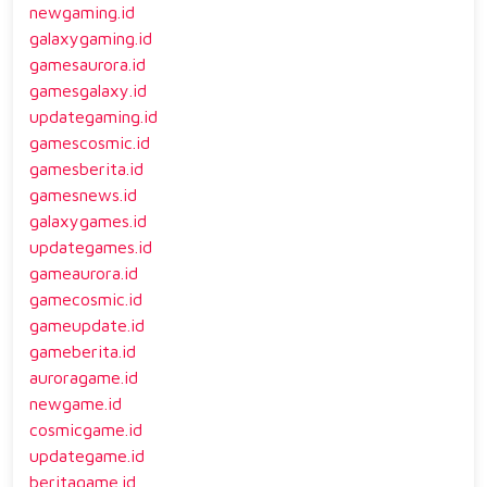
newgaming.id
galaxygaming.id
gamesaurora.id
gamesgalaxy.id
updategaming.id
gamescosmic.id
gamesberita.id
gamesnews.id
galaxygames.id
updategames.id
gameaurora.id
gamecosmic.id
gameupdate.id
gameberita.id
auroragame.id
newgame.id
cosmicgame.id
updategame.id
beritagame.id