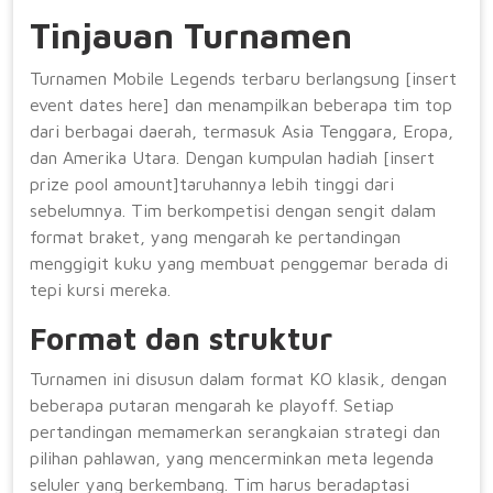
Tinjauan Turnamen
Turnamen Mobile Legends terbaru berlangsung [insert
event dates here] dan menampilkan beberapa tim top
dari berbagai daerah, termasuk Asia Tenggara, Eropa,
dan Amerika Utara. Dengan kumpulan hadiah [insert
prize pool amount]taruhannya lebih tinggi dari
sebelumnya. Tim berkompetisi dengan sengit dalam
format braket, yang mengarah ke pertandingan
menggigit kuku yang membuat penggemar berada di
tepi kursi mereka.
Format dan struktur
Turnamen ini disusun dalam format KO klasik, dengan
beberapa putaran mengarah ke playoff. Setiap
pertandingan memamerkan serangkaian strategi dan
pilihan pahlawan, yang mencerminkan meta legenda
seluler yang berkembang. Tim harus beradaptasi