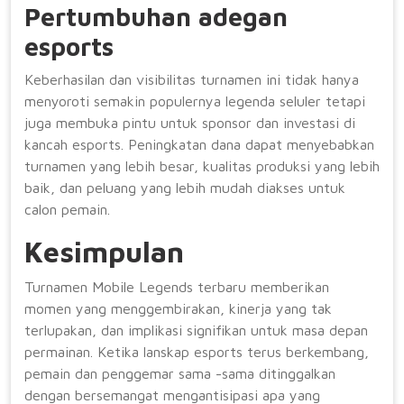
Pertumbuhan adegan
esports
Keberhasilan dan visibilitas turnamen ini tidak hanya
menyoroti semakin populernya legenda seluler tetapi
juga membuka pintu untuk sponsor dan investasi di
kancah esports. Peningkatan dana dapat menyebabkan
turnamen yang lebih besar, kualitas produksi yang lebih
baik, dan peluang yang lebih mudah diakses untuk
calon pemain.
Kesimpulan
Turnamen Mobile Legends terbaru memberikan
momen yang menggembirakan, kinerja yang tak
terlupakan, dan implikasi signifikan untuk masa depan
permainan. Ketika lanskap esports terus berkembang,
pemain dan penggemar sama -sama ditinggalkan
dengan bersemangat mengantisipasi apa yang