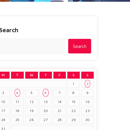
Search
Search
M
T
W
T
F
S
S
1
2
3
4
5
6
7
8
9
10
11
12
13
14
15
16
17
18
19
20
21
22
23
24
25
26
27
28
29
30
31