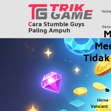
Skip
to
Hom
content
Cara Stumble Guys
Gens
Paling Ampuh
M
Me
Tidak
Home
Valorant