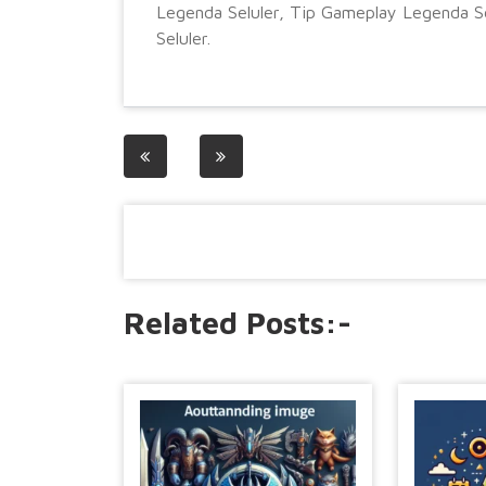
Legenda Seluler, Tip Gameplay Legenda Se
Seluler.
Post
navigation
Related Posts:-