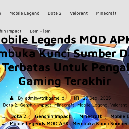
e
Mobile Legend
Dota 2
Valorant
Minecraft
hin Impact
Lain – lain
obile Legends MOD AP
mbuka Kunci Sumber D
 Terbatas Untuk Peng
Gaming Terakhir
By
admin@trikgame.id
27 Sep, 2025
Dota 2
,
Genshin Impact
,
Minecraft
,
Mobile Legend
,
Valorant
Dota 2
Genshin Impact
Minecraft
Mobile 
→
,
,
,
Mobile Legends MOD APK: Membuka Kunci Sumber 
→