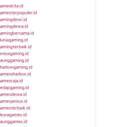
gameskita.id
gamesterpopuler.id
gamingdewi.id
gamingdewa.id
gamingbersama.id
duniagaming.id
gamingterbaik.id
jeniusgaming.id
saunggaming.id
shadowgaming.id
gamesshadow.id
gamesraja.id
sedapgaming.id
gamesdewa.id
gamesjenius.id
gamesterbaik.id
dewagames.id
saunggames.id