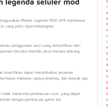
 legenda seluler mod
, menggunakan Mobile Legends MOD APK membawa
tor yang perlu dipertimbangkan:
ntau penggunaan versi yang dimodifikasi dari
 pemain berisiko memiliki akun mereka dilarang
ak diverifikasi dapat menimbulkan ancaman
ermasuk malware, upaya phishing, dan banyak lagi.
n tidak menerima pembaruan rutin, yang dapat
k
ilitas dengan pembaruan game asli.
n