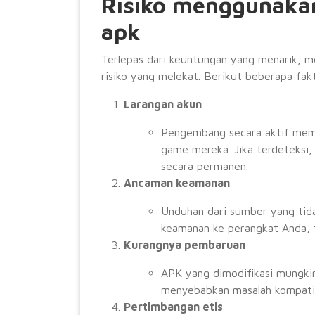
Risiko menggunakan
apk
Terlepas dari keuntungan yang menarik
risiko yang melekat. Berikut beberapa fak
Larangan akun
Pengembang secara aktif mema
game mereka. Jika terdeteksi,
secara permanen.
Ancaman keamanan
Unduhan dari sumber yang tid
keamanan ke perangkat Anda, t
Kurangnya pembaruan
APK yang dimodifikasi mungki
menyebabkan masalah kompatib
Pertimbangan etis