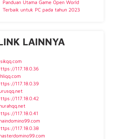
Panduan Utama Game Open World
Terbaik untuk PC pada tahun 2023
LINK LAINNYA
asikqq.com
ttps://117.18.0.36
ahliqq.com
ttps://117.18.0.39
jurusqq.net
ttps://117.18.0.42
murahqq.net
ttps://117.18.0.41
maindomino99.com
ttps://117.18.0.38
masterdomino99.com