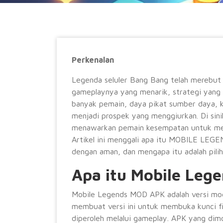
Perkenalan
Legenda seluler Bang Bang telah merebut h
gameplaynya yang menarik, strategi yang 
banyak pemain, daya pikat sumber daya, ku
menjadi prospek yang menggiurkan. Di sini
menawarkan pemain kesempatan untuk me
Artikel ini menggali apa itu MOBILE LEG
dengan aman, dan mengapa itu adalah pilih
Apa itu Mobile Leg
Mobile Legends MOD APK adalah versi mod
membuat versi ini untuk membuka kunci f
diperoleh melalui gameplay. APK yang dim