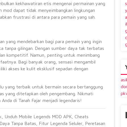
lkan kekhawatiran etis mengenai permainan yang
n mod dapat tidak menyeimbangkan lingkungan
bkan frustrasi di antara para pemain yang sah.
a
an yang mendebarkan bagi para pemain yang ingin
 tanpa gilingan. Dengan sumber daya tak terbatas
gulan kompetitif. Namun, penting untuk menimbang
nfaatnya. Bagi banyak orang, sensasi mengambil
ki akses ke kulit eksklusif sepadan dengan
asi
do
alu yang terbaik untuk bermain secara bertanggung
pk
s yang ditetapkan oleh pengembang. Nikmati
nda di Tanah Fajar menjadi legendaris!
k, Unduh Mobile Legends MOD APK, Cheats
Daya Tanpa Batas, Fitur Legenda Seluler, Peretasan