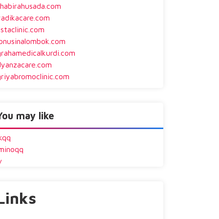
shabirahusada.com
yadikacare.com
staclinic.com
ibnusinalombok.com
grahamedicalkurdi.com
dyanzacare.com
griyabromoclinic.com
You may like
kqq
minoqq
v
Links