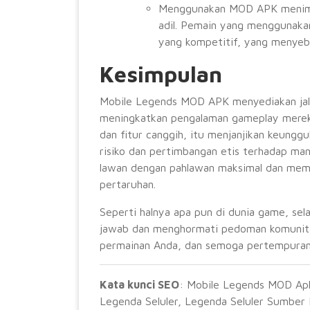
Menggunakan MOD APK menimbu
adil. Pemain yang menggunaka
yang kompetitif, yang menyeba
Kesimpulan
Mobile Legends MOD APK menyediakan jal
meningkatkan pengalaman gameplay mereka
dan fitur canggih, itu menjanjikan keung
risiko dan pertimbangan etis terhadap ma
lawan dengan pahlawan maksimal dan memili
pertaruhan.
Seperti halnya apa pun di dunia game, sel
jawab dan menghormati pedoman komunita
permainan Anda, dan semoga pertempuran A
Kata kunci SEO
: Mobile Legends MOD Ap
Legenda Seluler, Legenda Seluler Sumber 