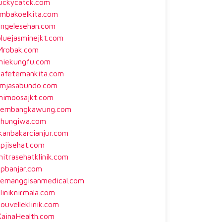
luckycatck.com
rmbakoelkita.com
angelesehan.com
bluejasminejkt.com
Mrobak.com
miekungfu.com
cafetemankita.com
rmjasabundo.com
mimoosajkt.com
kembangkawung.com
chungiwa.com
ikanbakarcianjur.com
kpjisehat.com
mitrasehatklinik.com
kpbanjar.com
kemanggisanmedical.com
liniknirmala.com
ouvelleklinik.com
KainaHealth.com