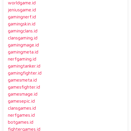
worldgame.id
jeniusgame.id
gamingnerf.id
gamingskin.id
gamingclans.id
clansgaming.id
gamingmage.id
gamingmeta.id
nerfgaming.id
gamingtanker.id
gamingfighter.id
gamesmeta.id
gamesfighter.id
gamesmage.id
gamesepic.id
clansgames.id
nerfgames.id
botgames.id
fightergames.id