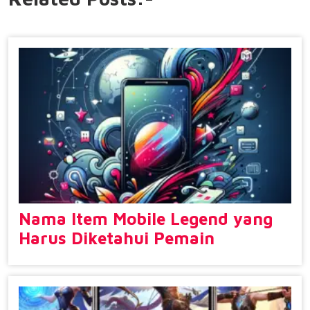
Nama Item Mobile Legend yang
Harus Diketahui Pemain