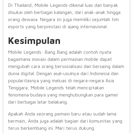
Di Thailand, Mobile Legends dikenal luas dan banyak
disukai oleh berbagai kalangan, dari anak-anak hingga
orang dewasa. Negara ini juga memiliki sejumlah tim
esports yang berprestasi di ajang internasional.
Kesimpulan
Mobile Legends: Bang Bang adalah contoh nyata
bagaimana inovasi dalam permainan mobile dapat
mengubah cara orang bersosialisasi dan bersaing dalam
dunia digital. Dengan asal-usulnya dari Indonesia dan
popularitasnya yang meluas di negara-negara Asia
Tenggara, Mobile Legends telah menciptakan
fenomena budaya yang menghubungkan para gamer
dari berbagai latar belakang.
Apakah Anda seorang pemain baru atau sudah lama
bermain, Anda juga adalah bagian dari komunitas yang
terus berkembang ini. Mari terus dukung