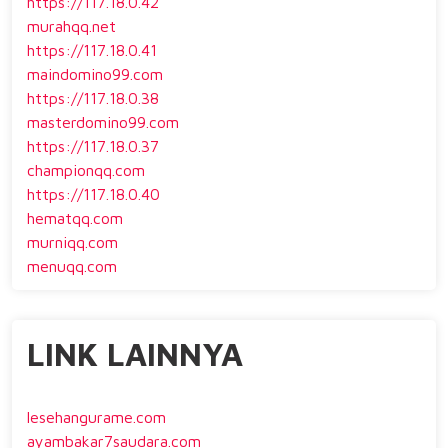
https://117.18.0.42
murahqq.net
https://117.18.0.41
maindomino99.com
https://117.18.0.38
masterdomino99.com
https://117.18.0.37
championqq.com
https://117.18.0.40
hematqq.com
murniqq.com
menuqq.com
LINK LAINNYA
lesehangurame.com
ayambakar7saudara.com