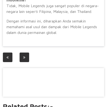
Tidak, Mobile Legends juga sangat populer di negara-
negara lain seperti Filipina, Malaysia, dan Thailand.
Dengan informasi ini, diharapkan Anda semakin
memahami asal usul dan dampak dari Mobile Legends
dalam dunia permainan global.
Post
navigation
Related Posts:-