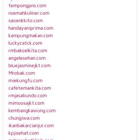
tempongpns.com
roemahkuliner.com
saoenkkito.com
handayaniprima.com
kampungmakan.com
luckycatck.com
rmbakoelkita.com
angelesehan.com
bluejasminejkt.com
Mrobak.com
miekungfu.com
cafetemankita.com
rmjasabundo.com
mimoosajkt.com
kembangkawung.com
chungiwa.com
ikanbakarcianjur.com
kpjisehat.com