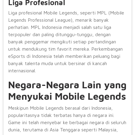
Liga Profesional
Liga profesional Mobile Legends, seperti MPL (Mobile
Legends Professional League), menarik banyak
perhatian. MPL Indonesia menjadi salah satu liga
terpopuler dan paling ditunggu-tunggu, dengan
banyak penggemar mengikuti setiap pertandingan
untuk mendukung tim favorit mereka. Perkembangan
eSports di Indonesia telah memberikan peluang bagi
banyak talenta muda untuk bersinar di kancah
internasional.
Negara-Negara Lain yang
Menyukai Mobile Legends
Meskipun Mobile Legends berasal dari Indonesia,
popularitasnya tidak terbatas hanya di negara ini.
Game ini telah menyebar ke berbagai negara di seluruh
dunia, terutama di Asia Tenggara seperti Malaysia,