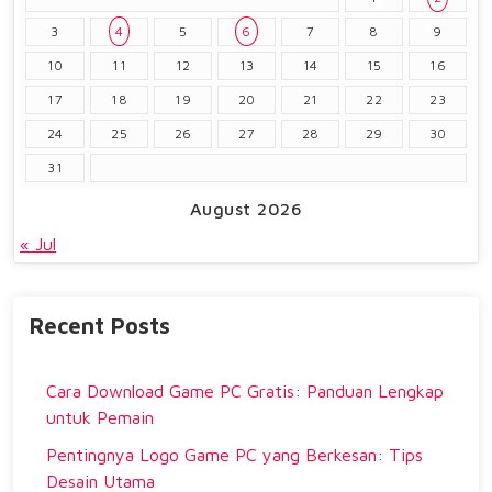
3
4
5
6
7
8
9
10
11
12
13
14
15
16
17
18
19
20
21
22
23
24
25
26
27
28
29
30
31
August 2026
« Jul
Recent Posts
Cara Download Game PC Gratis: Panduan Lengkap
untuk Pemain
Pentingnya Logo Game PC yang Berkesan: Tips
Desain Utama