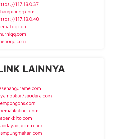
ttps://117.18.0.37
championqq.com
ttps://117.18.0.40
hematqq.com
murniqq.com
menuqq.com
LINK LAINNYA
lesehangurame.com
ayambakar7saudara.com
tempongpns.com
roemahkuliner.com
saoenkkito.com
handayaniprima.com
kampungmakan.com