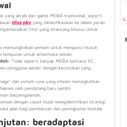
wal
k yang akrab dari game MOBA tradisional, seperti
« 
hlawan
situs pkv
yang diklasifikasikan ke dalam peran
perkenalkan fitur yang dirancang khusus untuk
ini memungkinkan pemain untuk mengunci musuh
rtempuran untuk antarmuka seluler.
ndek:
Tidak seperti banyak MOBA berbasis PC,
asi pengguna seluler dengan kecocokan yang
ge” dan sistem rune yang efisien meningkatkan
iakses oleh pendatang baru sambil
main berpengalaman.
emain dengan cepat mulai mengidentifikasi strategi
uka jalan bagi pembaruan dan peningkatan berkala.
jutan: beradaptasi