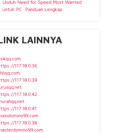
Unduh Need for Speed ​​Most Wanted
untuk PC: Panduan Lengkap
LINK LAINNYA
asikqq.com
ttps://117.18.0.36
ahliqq.com
ttps://117.18.0.39
jurusqq.net
ttps://117.18.0.42
murahqq.net
ttps://117.18.0.41
maindomino99.com
ttps://117.18.0.38
masterdomino99.com