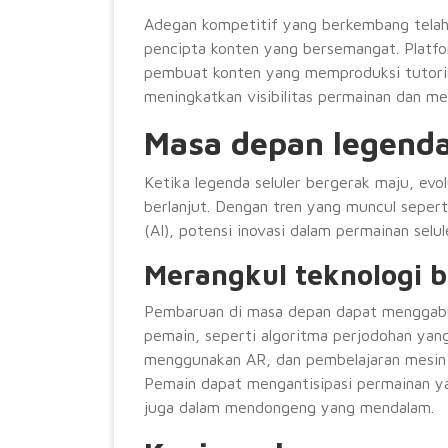
Adegan kompetitif yang berkembang telah
pencipta konten yang bersemangat. Platfo
pembuat konten yang memproduksi tutorial
meningkatkan visibilitas permainan dan me
Masa depan legenda
Ketika legenda seluler bergerak maju, evo
berlanjut. Dengan tren yang muncul seper
(AI), potensi inovasi dalam permainan selul
Merangkul teknologi 
Pembaruan di masa depan dapat menggabu
pemain, seperti algoritma perjodohan yang
menggunakan AR, dan pembelajaran mesi
Pemain dapat mengantisipasi permainan ya
juga dalam mendongeng yang mendalam.