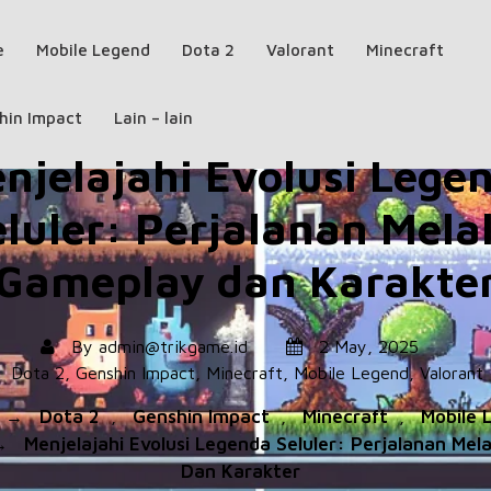
e
Mobile Legend
Dota 2
Valorant
Minecraft
hin Impact
Lain – lain
njelajahi Evolusi Lege
luler: Perjalanan Mela
Gameplay dan Karakte
By
admin@trikgame.id
2 May, 2025
Dota 2
,
Genshin Impact
,
Minecraft
,
Mobile Legend
,
Valorant
Dota 2
Genshin Impact
Minecraft
Mobile 
→
,
,
,
Menjelajahi Evolusi Legenda Seluler: Perjalanan Mel
→
Dan Karakter