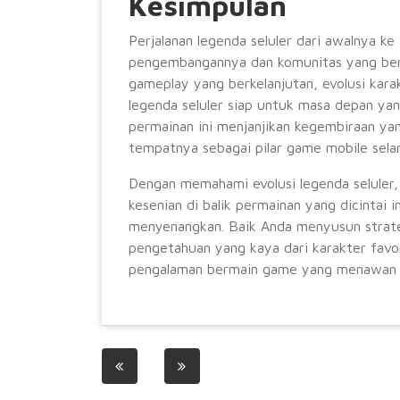
Kesimpulan
Perjalanan legenda seluler dari awalnya 
pengembangannya dan komunitas yang ber
gameplay yang berkelanjutan, evolusi kar
legenda seluler siap untuk masa depan ya
permainan ini menjanjikan kegembiraan ya
tempatnya sebagai pilar game mobile sela
Dengan memahami evolusi legenda seluler
kesenian di balik permainan yang dicintai
menyenangkan. Baik Anda menyusun strate
pengetahuan yang kaya dari karakter favo
pengalaman bermain game yang menawan d
Post
navigation