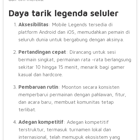
Daya tarik legenda seluler
Aksesibilitas
: Mobile Legends tersedia di
platform Android dan iOS, memudahkan pemain di
seluruh dunia untuk bergabung dengan aksinya.
Pertandingan cepat
: Dirancang untuk sesi
bermain singkat, permainan rata -rata berlangsung
sekitar 10 hingga 15 menit, menarik bagi gamer
kasual dan hardcore.
Pembaruan rutin
: Moonton secara konsisten
memperbarui permainan dengan pahlawan, fitur,
dan acara baru, membuat komunitas tetap
terlibat.
Adegan kompetitif
: Adegan kompetitif
terstruktur, termasuk turnamen lokal dan
internasional, telah memupuk ekosistem yang