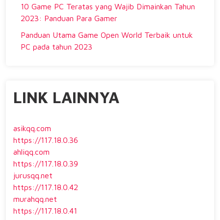
10 Game PC Teratas yang Wajib Dimainkan Tahun
2023: Panduan Para Gamer
Panduan Utama Game Open World Terbaik untuk
PC pada tahun 2023
LINK LAINNYA
asikqq.com
https://117.18.0.36
ahliqq.com
https://117.18.0.39
jurusqq.net
https://117.18.0.42
murahqq.net
https://117.18.0.41