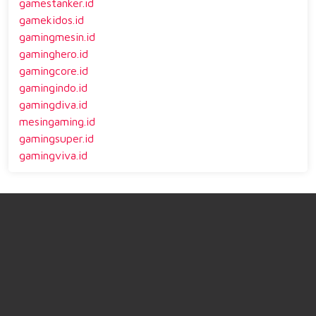
gamestanker.id
gamekidos.id
gamingmesin.id
gaminghero.id
gamingcore.id
gamingindo.id
gamingdiva.id
mesingaming.id
gamingsuper.id
gamingviva.id