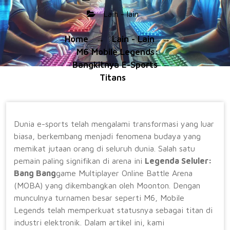
Lain - lain
Home
Lain - Lain
→
→
M6 Mobile Legends:
Bangkitnya E-Sports
Titans
Dunia e-sports telah mengalami transformasi yang luar
biasa, berkembang menjadi fenomena budaya yang
memikat jutaan orang di seluruh dunia. Salah satu
pemain paling signifikan di arena ini
Legenda Seluler:
Bang Bang
game Multiplayer Online Battle Arena
(MOBA) yang dikembangkan oleh Moonton. Dengan
munculnya turnamen besar seperti M6, Mobile
Legends telah memperkuat statusnya sebagai titan di
industri elektronik. Dalam artikel ini, kami