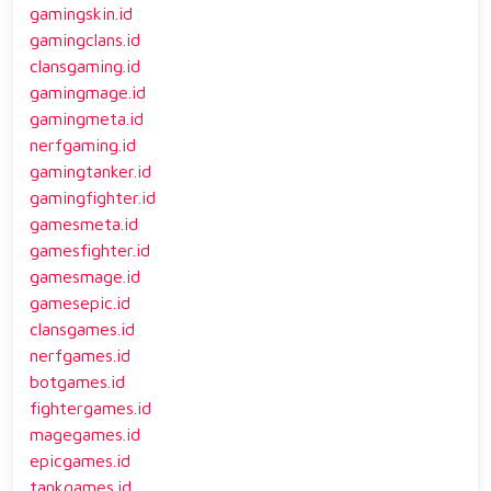
gamingskin.id
gamingclans.id
clansgaming.id
gamingmage.id
gamingmeta.id
nerfgaming.id
gamingtanker.id
gamingfighter.id
gamesmeta.id
gamesfighter.id
gamesmage.id
gamesepic.id
clansgames.id
nerfgames.id
botgames.id
fightergames.id
magegames.id
epicgames.id
tankgames.id