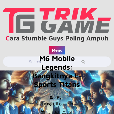
Skip
to
content
Cara Stumble Guys Paling Ampuh
Menu
M6 Mobile
Legends:
Bangkitnya E-
Sports Titans
By
admin@trikgame.id
24 Jul, 2025