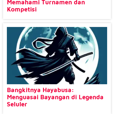
Memahami Turnamen dan
Kompetisi
Bangkitnya Hayabusa:
Menguasai Bayangan di Legenda
Seluler