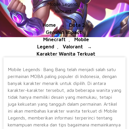
Mobile Legend
,
Valorant
Home
Dota 2
→
,
Genshin Impact
,
Minecraft
Mobile
,
Legend
Valorant
,
→
Karakter Wanita Terkuat
Di Mobile Legends
Mobile Legends: Bang Bang telah menjadi salah satu
permainan MOBA paling populer di Indonesia, dengan
banyak karakter menarik untuk dipilih. Di antara
karakter-karakter tersebut, ada beberapa wanita yang
tidak hanya memiliki desain yang memukau, tetapi
juga kekuatan yang tangguh dalam permainan. Artikel
ini akan membahas karakter wanita terkuat di Mobile
Legends, memberikan informasi terperinci tentang
kemampuan mereka dan tips bagaimana memainkannya