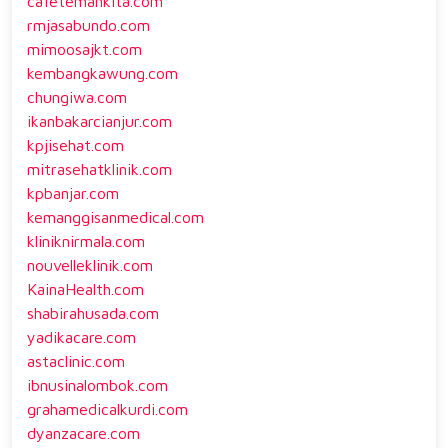
cafetemankita.com
rmjasabundo.com
mimoosajkt.com
kembangkawung.com
chungiwa.com
ikanbakarcianjur.com
kpjisehat.com
mitrasehatklinik.com
kpbanjar.com
kemanggisanmedical.com
kliniknirmala.com
nouvelleklinik.com
KainaHealth.com
shabirahusada.com
yadikacare.com
astaclinic.com
ibnusinalombok.com
grahamedicalkurdi.com
dyanzacare.com