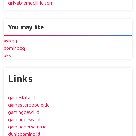
griyabromoclinic.com
You may like
asikqq
dominoqq
pkv
Links
gameskita.id
gamesterpopuler.id
gamingdewi.id
gamingdewa.id
gamingbersama.id
duniagaming.id