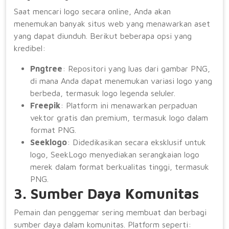
Saat mencari logo secara online, Anda akan
menemukan banyak situs web yang menawarkan aset
yang dapat diunduh. Berikut beberapa opsi yang
kredibel:
Pngtree
: Repositori yang luas dari gambar PNG,
di mana Anda dapat menemukan variasi logo yang
berbeda, termasuk logo legenda seluler.
Freepik
: Platform ini menawarkan perpaduan
vektor gratis dan premium, termasuk logo dalam
format PNG.
Seeklogo
: Didedikasikan secara eksklusif untuk
logo, SeekLogo menyediakan serangkaian logo
merek dalam format berkualitas tinggi, termasuk
PNG.
3. Sumber Daya Komunitas
Pemain dan penggemar sering membuat dan berbagi
sumber daya dalam komunitas. Platform seperti: