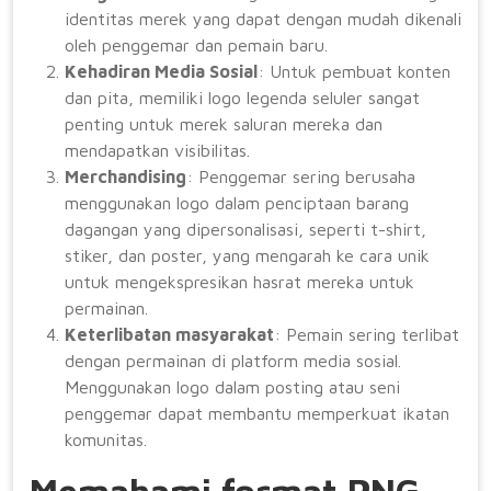
identitas merek yang dapat dengan mudah dikenali
oleh penggemar dan pemain baru.
Kehadiran Media Sosial
: Untuk pembuat konten
dan pita, memiliki logo legenda seluler sangat
penting untuk merek saluran mereka dan
mendapatkan visibilitas.
Merchandising
: Penggemar sering berusaha
menggunakan logo dalam penciptaan barang
dagangan yang dipersonalisasi, seperti t-shirt,
stiker, dan poster, yang mengarah ke cara unik
untuk mengekspresikan hasrat mereka untuk
permainan.
Keterlibatan masyarakat
: Pemain sering terlibat
dengan permainan di platform media sosial.
Menggunakan logo dalam posting atau seni
penggemar dapat membantu memperkuat ikatan
komunitas.
Memahami format PNG