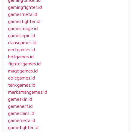
gamingfighter.id
gamesmeta.id
gamesfighter.id
gamesmage.id
gamesepic.id
clansgames.id
nerfgames.id
botgames.id
fightergames.id
magegames.id
epicgames.id
tankgames.id
marksmangames.id
gameskin.id
gamenerf.id
gameclans.id
gamemeta.id
gamefighter.id