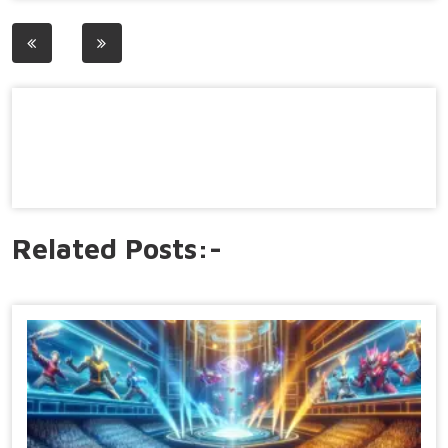
Post
navigation
Related Posts:-