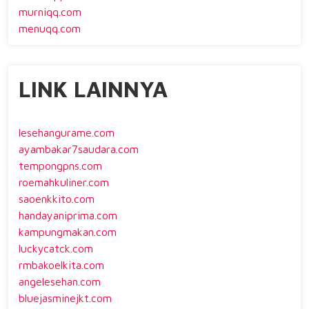
murniqq.com
menuqq.com
LINK LAINNYA
lesehangurame.com
ayambakar7saudara.com
tempongpns.com
roemahkuliner.com
saoenkkito.com
handayaniprima.com
kampungmakan.com
luckycatck.com
rmbakoelkita.com
angelesehan.com
bluejasminejkt.com