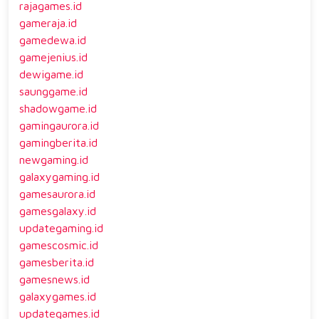
rajagames.id
gameraja.id
gamedewa.id
gamejenius.id
dewigame.id
saunggame.id
shadowgame.id
gamingaurora.id
gamingberita.id
newgaming.id
galaxygaming.id
gamesaurora.id
gamesgalaxy.id
updategaming.id
gamescosmic.id
gamesberita.id
gamesnews.id
galaxygames.id
updategames.id