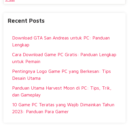
Recent Posts
Download GTA San Andreas untuk PC: Panduan
Lengkap
Cara Download Game PC Gratis: Panduan Lengkap
untuk Pemain
Pentingnya Logo Game PC yang Berkesan: Tips
Desain Utama
Panduan Utama Harvest Moon di PC: Tips, Trik,
dan Gameplay
10 Game PC Teratas yang Wajib Dimainkan Tahun
2023: Panduan Para Gamer