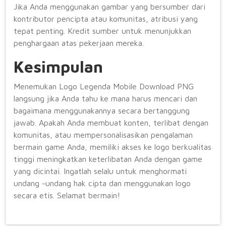
Jika Anda menggunakan gambar yang bersumber dari
kontributor pencipta atau komunitas, atribusi yang
tepat penting. Kredit sumber untuk menunjukkan
penghargaan atas pekerjaan mereka.
Kesimpulan
Menemukan Logo Legenda Mobile Download PNG
langsung jika Anda tahu ke mana harus mencari dan
bagaimana menggunakannya secara bertanggung
jawab. Apakah Anda membuat konten, terlibat dengan
komunitas, atau mempersonalisasikan pengalaman
bermain game Anda, memiliki akses ke logo berkualitas
tinggi meningkatkan keterlibatan Anda dengan game
yang dicintai. Ingatlah selalu untuk menghormati
undang -undang hak cipta dan menggunakan logo
secara etis. Selamat bermain!