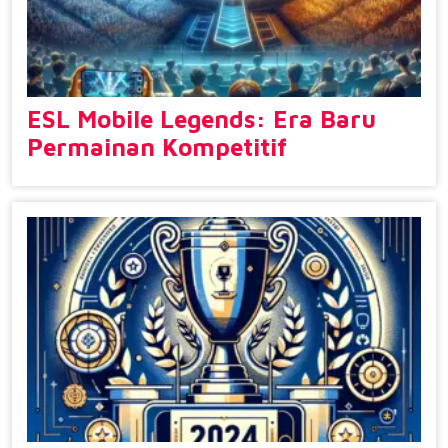
ESL Mobile Legends: Era Baru
Permainan Kompetitif