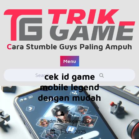
Skip
to
content
Cara Stumble Guys Paling Ampuh
Menu
cek id game
mobile legend
dengan mudah
By
admin@trikgame.id
3 Jun, 2025