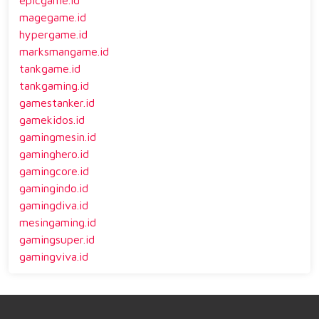
magegame.id
hypergame.id
marksmangame.id
tankgame.id
tankgaming.id
gamestanker.id
gamekidos.id
gamingmesin.id
gaminghero.id
gamingcore.id
gamingindo.id
gamingdiva.id
mesingaming.id
gamingsuper.id
gamingviva.id