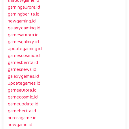
gamingaurora.id
gamingberita.id
newgaming.id
galaxygaming.id
gamesaurora.id
gamesgalaxy.id
updategaming.id
gamescosmic.id
gamesberita.id
gamesnews.id
galaxygames.id
updategames.id
gameaurora.id
gamecosmic.id
gameupdate.id
gameberita.id
auroragame.id
newgame.id