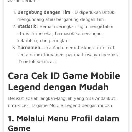
alasan berikut:
Bergabung dengan Tim
: ID diperlukan untuk
mengundang atau bergabung dengan tim.
Statistik
: Pemain seringkali ingin mengetahui
statistik mereka, termasuk kemenangan,
kekalahan, dan peringkat.
Turnamen
: Jika Anda memutuskan untuk ikut
serta dalam turnamen, panitia biasanya meminta
ID untuk verifikasi.
Cara Cek ID Game Mobile
Legend dengan Mudah
Berikut adalah langkah-langkah yang bisa Anda ikuti
untuk cek ID game Mobile Legend dengan mudah:
1. Melalui Menu Profil dalam
Game