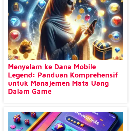
Menyelam ke Dana Mobile
Legend: Panduan Komprehensif
untuk Manajemen Mata Uang
Dalam Game