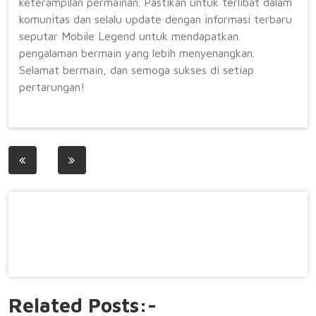
keterampilan permainan. Pastikan untuk terlibat dalam
komunitas dan selalu update dengan informasi terbaru
seputar Mobile Legend untuk mendapatkan
pengalaman bermain yang lebih menyenangkan.
Selamat bermain, dan semoga sukses di setiap
pertarungan!
Post
navigation
Related Posts:-