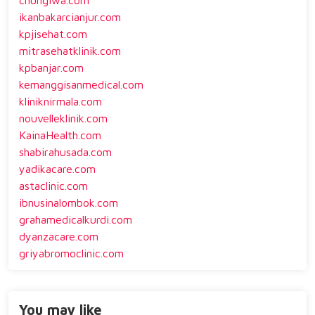
ikanbakarcianjur.com
kpjisehat.com
mitrasehatklinik.com
kpbanjar.com
kemanggisanmedical.com
kliniknirmala.com
nouvelleklinik.com
KainaHealth.com
shabirahusada.com
yadikacare.com
astaclinic.com
ibnusinalombok.com
grahamedicalkurdi.com
dyanzacare.com
griyabromoclinic.com
You may like