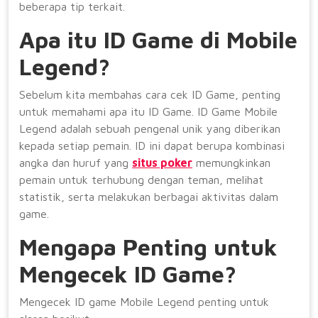
beberapa tip terkait.
Apa itu ID Game di Mobile
Legend?
Sebelum kita membahas cara cek ID Game, penting
untuk memahami apa itu ID Game. ID Game Mobile
Legend adalah sebuah pengenal unik yang diberikan
kepada setiap pemain. ID ini dapat berupa kombinasi
angka dan huruf yang
situs poker
memungkinkan
pemain untuk terhubung dengan teman, melihat
statistik, serta melakukan berbagai aktivitas dalam
game.
Mengapa Penting untuk
Mengecek ID Game?
Mengecek ID game Mobile Legend penting untuk