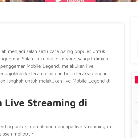
telah menjadi salah satu cara paling populer untuk
nggemar. Salah satu platform yang sangat diminati
 penggemar Mobile Legend, melakukan live
enunjukkan keterampilan dan berinteraksi dengan
kah-langkah untuk melakukan live Mobile Legend di
Live Streaming di
enting untuk memahami mengapa live streaming di
lasan meliputi: