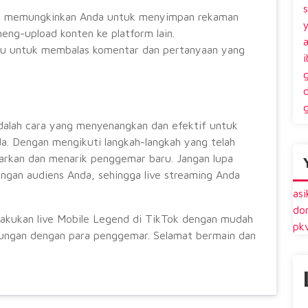
 memungkinkan Anda untuk menyimpan rekaman
meng-upload konten ke platform lain.
a
u untuk membalas komentar dan pertanyaan yang
dalah cara yang menyenangkan dan efektif untuk
a. Dengan mengikuti langkah-langkah yang telah
iarkan dan menarik penggemar baru. Jangan lupa
dengan audiens Anda, sehingga live streaming Anda
asi
do
lakukan live Mobile Legend di TikTok dengan mudah
pk
bungan dengan para penggemar. Selamat bermain dan