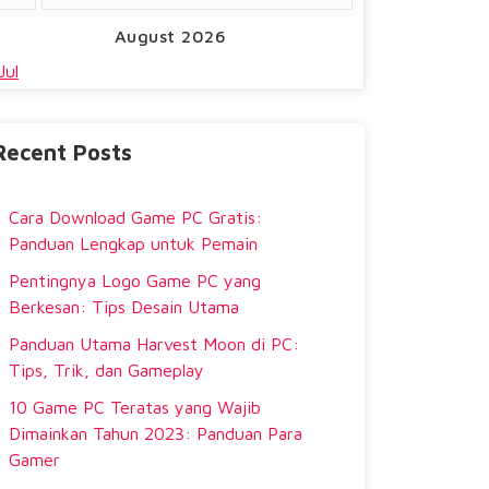
August 2026
Jul
Recent Posts
Cara Download Game PC Gratis:
Panduan Lengkap untuk Pemain
Pentingnya Logo Game PC yang
Berkesan: Tips Desain Utama
Panduan Utama Harvest Moon di PC:
Tips, Trik, dan Gameplay
10 Game PC Teratas yang Wajib
Dimainkan Tahun 2023: Panduan Para
Gamer