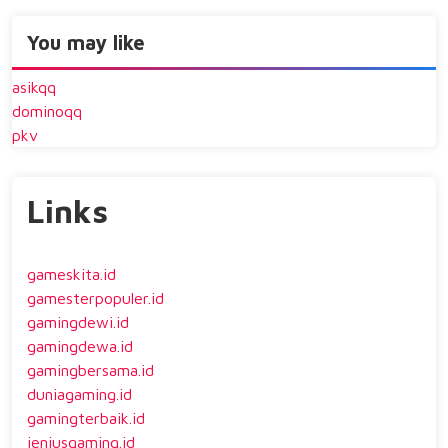
You may like
asikqq
dominoqq
pkv
Links
gameskita.id
gamesterpopuler.id
gamingdewi.id
gamingdewa.id
gamingbersama.id
duniagaming.id
gamingterbaik.id
jeniusgaming.id