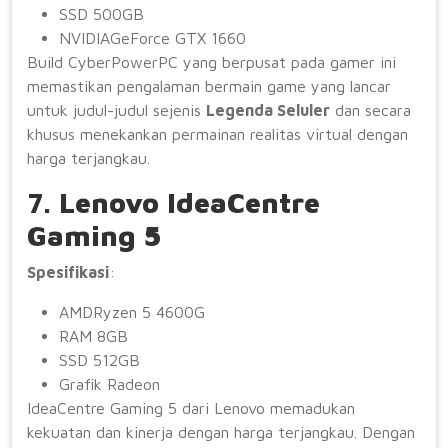
SSD 500GB
NVIDIAGeForce GTX 1660
Build CyberPowerPC yang berpusat pada gamer ini
memastikan pengalaman bermain game yang lancar
untuk judul-judul sejenis
Legenda Seluler
dan secara
khusus menekankan permainan realitas virtual dengan
harga terjangkau.
7.
Lenovo IdeaCentre
Gaming 5
Spesifikasi
:
AMDRyzen 5 4600G
RAM 8GB
SSD 512GB
Grafik Radeon
IdeaCentre Gaming 5 dari Lenovo memadukan
kekuatan dan kinerja dengan harga terjangkau. Dengan