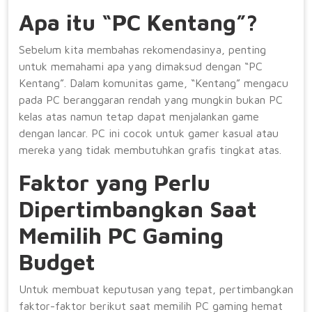
Apa itu “PC Kentang”?
Sebelum kita membahas rekomendasinya, penting
untuk memahami apa yang dimaksud dengan “PC
Kentang”. Dalam komunitas game, “Kentang” mengacu
pada PC beranggaran rendah yang mungkin bukan PC
kelas atas namun tetap dapat menjalankan game
dengan lancar. PC ini cocok untuk gamer kasual atau
mereka yang tidak membutuhkan grafis tingkat atas.
Faktor yang Perlu
Dipertimbangkan Saat
Memilih PC Gaming
Budget
Untuk membuat keputusan yang tepat, pertimbangkan
faktor-faktor berikut saat memilih PC gaming hemat