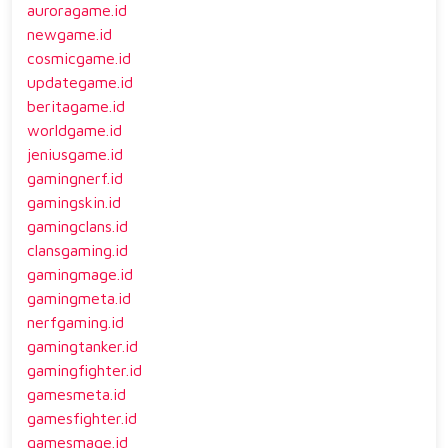
auroragame.id
newgame.id
cosmicgame.id
updategame.id
beritagame.id
worldgame.id
jeniusgame.id
gamingnerf.id
gamingskin.id
gamingclans.id
clansgaming.id
gamingmage.id
gamingmeta.id
nerfgaming.id
gamingtanker.id
gamingfighter.id
gamesmeta.id
gamesfighter.id
gamesmage.id