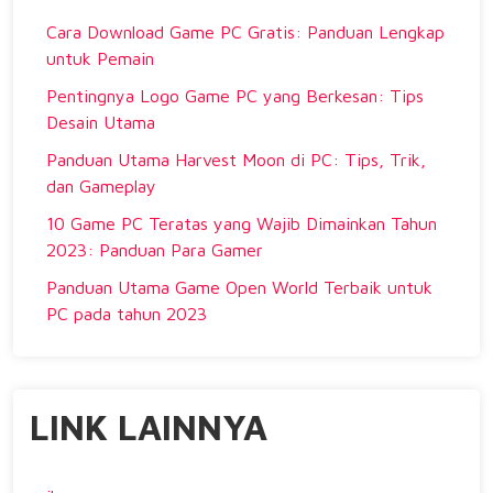
Cara Download Game PC Gratis: Panduan Lengkap
untuk Pemain
Pentingnya Logo Game PC yang Berkesan: Tips
Desain Utama
Panduan Utama Harvest Moon di PC: Tips, Trik,
dan Gameplay
10 Game PC Teratas yang Wajib Dimainkan Tahun
2023: Panduan Para Gamer
Panduan Utama Game Open World Terbaik untuk
PC pada tahun 2023
LINK LAINNYA