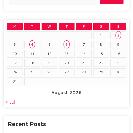
M
T
W
T
F
S
S
1
2
3
4
5
6
7
8
9
10
11
12
13
14
15
16
17
18
19
20
21
22
23
24
25
26
27
28
29
30
31
August 2026
« Jul
Recent Posts