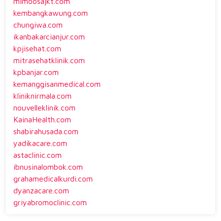
mimoosajkt.com
kembangkawung.com
chungiwa.com
ikanbakarcianjur.com
kpjisehat.com
mitrasehatklinik.com
kpbanjar.com
kemanggisanmedical.com
kliniknirmala.com
nouvelleklinik.com
KainaHealth.com
shabirahusada.com
yadikacare.com
astaclinic.com
ibnusinalombok.com
grahamedicalkurdi.com
dyanzacare.com
griyabromoclinic.com