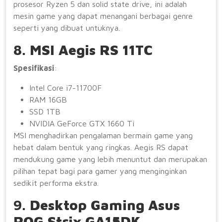
prosesor Ryzen 5 dan solid state drive, ini adalah
mesin game yang dapat menangani berbagai genre
seperti yang dibuat untuknya.
8.
MSI Aegis RS 11TC
Spesifikasi
:
Intel Core i7-11700F
RAM 16GB
SSD 1TB
NVIDIA GeForce GTX 1660 Ti
MSI menghadirkan pengalaman bermain game yang
hebat dalam bentuk yang ringkas. Aegis RS dapat
mendukung game yang lebih menuntut dan merupakan
pilihan tepat bagi para gamer yang menginginkan
sedikit performa ekstra.
9.
Desktop Gaming Asus
ROG Strix GA15DK