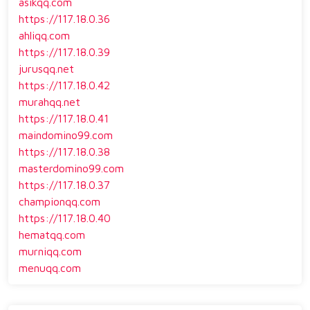
asikqq.com
https://117.18.0.36
ahliqq.com
https://117.18.0.39
jurusqq.net
https://117.18.0.42
murahqq.net
https://117.18.0.41
maindomino99.com
https://117.18.0.38
masterdomino99.com
https://117.18.0.37
championqq.com
https://117.18.0.40
hematqq.com
murniqq.com
menuqq.com