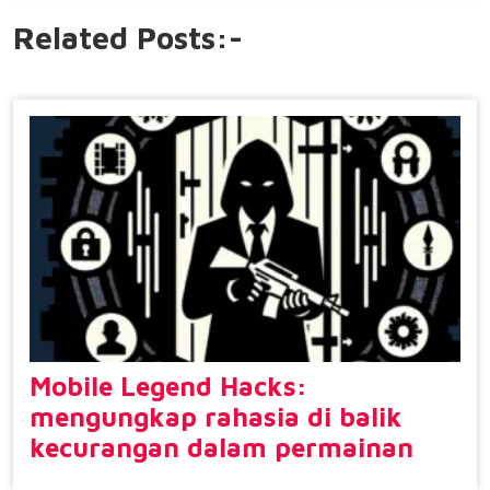
Related Posts:-
Mobile Legend Hacks:
mengungkap rahasia di balik
kecurangan dalam permainan