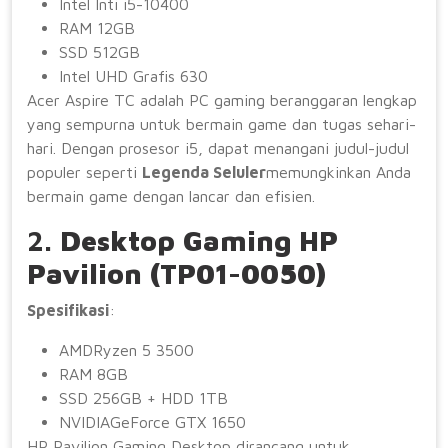
Intel Inti i5-10400
RAM 12GB
SSD 512GB
Intel UHD Grafis 630
Acer Aspire TC adalah PC gaming beranggaran lengkap
yang sempurna untuk bermain game dan tugas sehari-
hari. Dengan prosesor i5, dapat menangani judul-judul
populer seperti
Legenda Seluler
memungkinkan Anda
bermain game dengan lancar dan efisien.
2.
Desktop Gaming HP
Pavilion (TP01-0050)
Spesifikasi
:
AMDRyzen 5 3500
RAM 8GB
SSD 256GB + HDD 1TB
NVIDIAGeForce GTX 1650
HP Pavilion Gaming Desktop dirancang untuk