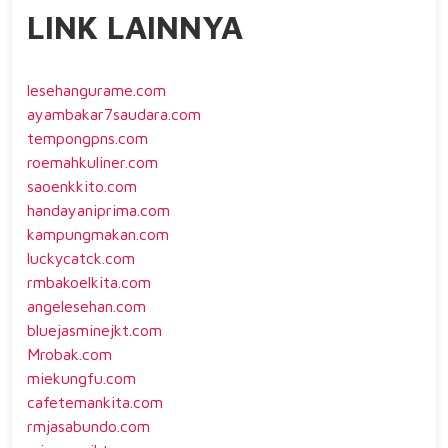
LINK LAINNYA
lesehangurame.com
ayambakar7saudara.com
tempongpns.com
roemahkuliner.com
saoenkkito.com
handayaniprima.com
kampungmakan.com
luckycatck.com
rmbakoelkita.com
angelesehan.com
bluejasminejkt.com
Mrobak.com
miekungfu.com
cafetemankita.com
rmjasabundo.com