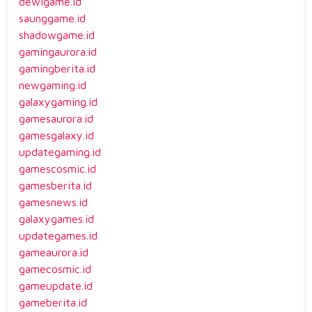
dewigame.id
saunggame.id
shadowgame.id
gamingaurora.id
gamingberita.id
newgaming.id
galaxygaming.id
gamesaurora.id
gamesgalaxy.id
updategaming.id
gamescosmic.id
gamesberita.id
gamesnews.id
galaxygames.id
updategames.id
gameaurora.id
gamecosmic.id
gameupdate.id
gameberita.id