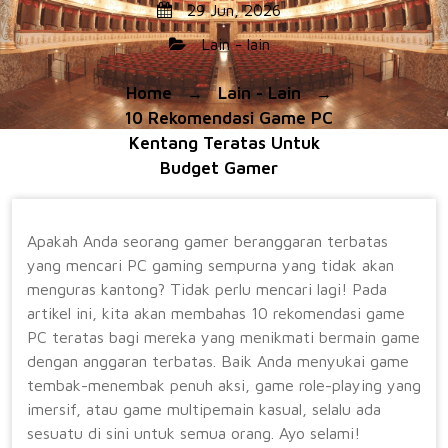
29 Jun, 2026
Lain - lain
Home
Lain - Lain
→
→
10 Rekomendasi Game PC
Kentang Teratas Untuk
Budget Gamer
Apakah Anda seorang gamer beranggaran terbatas
yang mencari PC gaming sempurna yang tidak akan
menguras kantong? Tidak perlu mencari lagi! Pada
artikel ini, kita akan membahas 10 rekomendasi game
PC teratas bagi mereka yang menikmati bermain game
dengan anggaran terbatas. Baik Anda menyukai game
tembak-menembak penuh aksi, game role-playing yang
imersif, atau game multipemain kasual, selalu ada
sesuatu di sini untuk semua orang. Ayo selami!