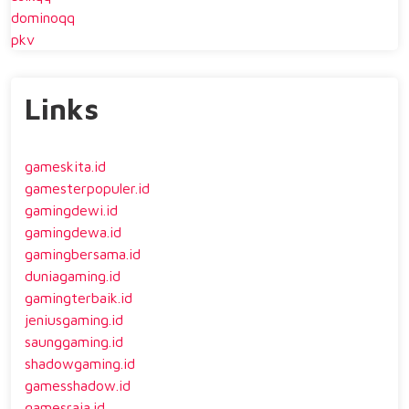
dominoqq
pkv
Links
gameskita.id
gamesterpopuler.id
gamingdewi.id
gamingdewa.id
gamingbersama.id
duniagaming.id
gamingterbaik.id
jeniusgaming.id
saunggaming.id
shadowgaming.id
gamesshadow.id
gamesraja.id