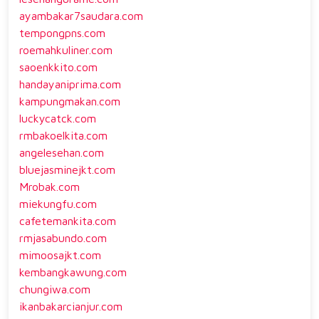
ayambakar7saudara.com
tempongpns.com
roemahkuliner.com
saoenkkito.com
handayaniprima.com
kampungmakan.com
luckycatck.com
rmbakoelkita.com
angelesehan.com
bluejasminejkt.com
Mrobak.com
miekungfu.com
cafetemankita.com
rmjasabundo.com
mimoosajkt.com
kembangkawung.com
chungiwa.com
ikanbakarcianjur.com