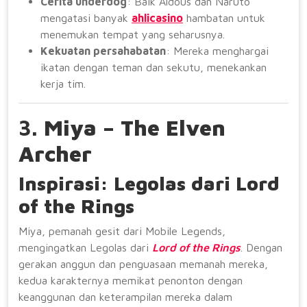
Cerita underdog
: Baik Aldous dan Naruto
mengatasi banyak
ahlicasino
hambatan untuk
menemukan tempat yang seharusnya.
Kekuatan persahabatan
: Mereka menghargai
ikatan dengan teman dan sekutu, menekankan
kerja tim.
3.
Miya – The Elven
Archer
Inspirasi: Legolas dari Lord
of the Rings
Miya, pemanah gesit dari Mobile Legends,
mengingatkan Legolas dari
Lord of the Rings
. Dengan
gerakan anggun dan penguasaan memanah mereka,
kedua karakternya memikat penonton dengan
keanggunan dan keterampilan mereka dalam