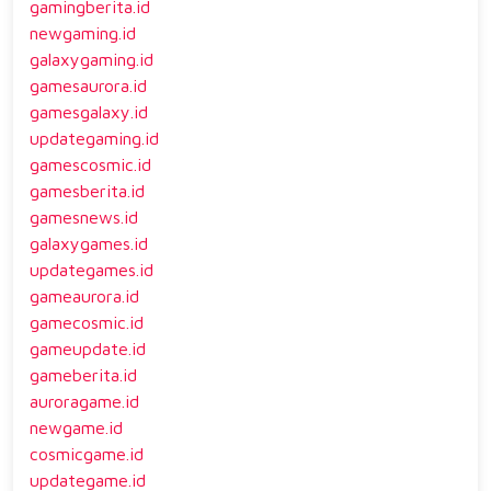
gamingberita.id
newgaming.id
galaxygaming.id
gamesaurora.id
gamesgalaxy.id
updategaming.id
gamescosmic.id
gamesberita.id
gamesnews.id
galaxygames.id
updategames.id
gameaurora.id
gamecosmic.id
gameupdate.id
gameberita.id
auroragame.id
newgame.id
cosmicgame.id
updategame.id