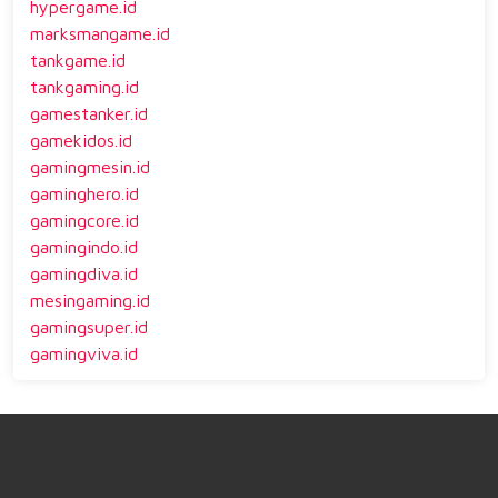
hypergame.id
marksmangame.id
tankgame.id
tankgaming.id
gamestanker.id
gamekidos.id
gamingmesin.id
gaminghero.id
gamingcore.id
gamingindo.id
gamingdiva.id
mesingaming.id
gamingsuper.id
gamingviva.id