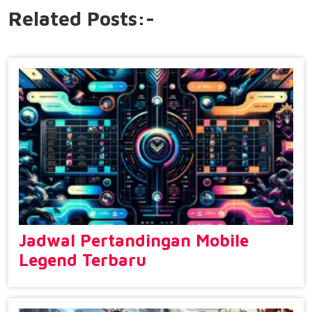
Related Posts:-
Jadwal Pertandingan Mobile
Legend Terbaru