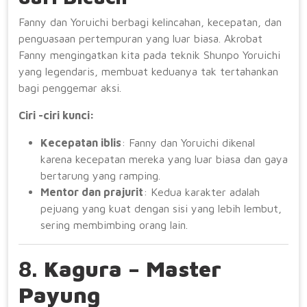
Fanny dan Yoruichi berbagi kelincahan, kecepatan, dan
penguasaan pertempuran yang luar biasa. Akrobat
Fanny mengingatkan kita pada teknik Shunpo Yoruichi
yang legendaris, membuat keduanya tak tertahankan
bagi penggemar aksi.
Ciri -ciri kunci:
Kecepatan iblis
: Fanny dan Yoruichi dikenal
karena kecepatan mereka yang luar biasa dan gaya
bertarung yang ramping.
Mentor dan prajurit
: Kedua karakter adalah
pejuang yang kuat dengan sisi yang lebih lembut,
sering membimbing orang lain.
8.
Kagura – Master
Payung