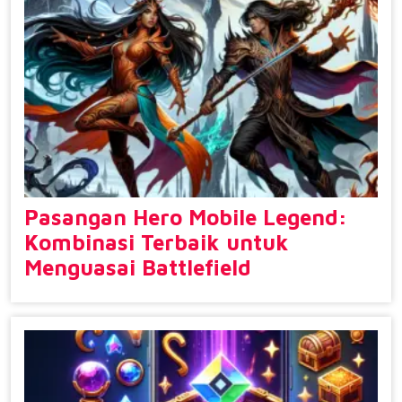
Pasangan Hero Mobile Legend:
Kombinasi Terbaik untuk
Menguasai Battlefield