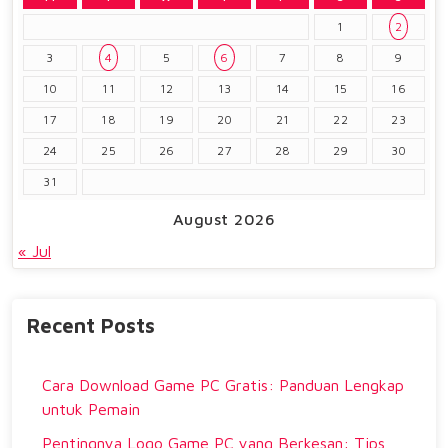
1
2
3
4
5
6
7
8
9
10
11
12
13
14
15
16
17
18
19
20
21
22
23
24
25
26
27
28
29
30
31
August 2026
« Jul
Recent Posts
Cara Download Game PC Gratis: Panduan Lengkap
untuk Pemain
Pentingnya Logo Game PC yang Berkesan: Tips