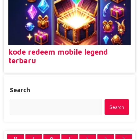
kode redeem mobile legend
terbaru
Search
Search
M
T
W
T
F
S
S