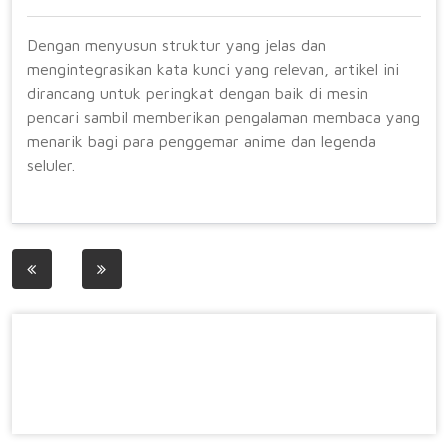
Dengan menyusun struktur yang jelas dan
mengintegrasikan kata kunci yang relevan, artikel ini
dirancang untuk peringkat dengan baik di mesin
pencari sambil memberikan pengalaman membaca yang
menarik bagi para penggemar anime dan legenda
seluler.
Post
navigation