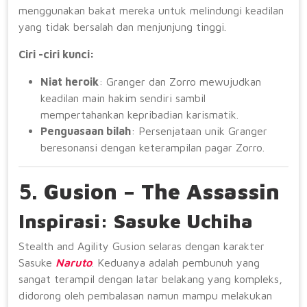
menggunakan bakat mereka untuk melindungi keadilan
yang tidak bersalah dan menjunjung tinggi.
Ciri -ciri kunci:
Niat heroik
: Granger dan Zorro mewujudkan
keadilan main hakim sendiri sambil
mempertahankan kepribadian karismatik.
Penguasaan bilah
: Persenjataan unik Granger
beresonansi dengan keterampilan pagar Zorro.
5.
Gusion – The Assassin
Inspirasi: Sasuke Uchiha
Stealth and Agility Gusion selaras dengan karakter
Sasuke
Naruto
. Keduanya adalah pembunuh yang
sangat terampil dengan latar belakang yang kompleks,
didorong oleh pembalasan namun mampu melakukan